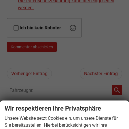
Die Datenschutzerklärung kann hier eingesehen
werden.
Ich bin kein Roboter
Kommentar abschicken
Vorheriger Eintrag
Nächster Eintrag
Fahrzeugnr.
Geparkte Fahrzeuge (
0
)
Wir respektieren Ihre Privatsphäre
Unsere Website setzt Cookies ein, um unsere Dienste für
Audi
Sie bereitzustellen. Hierbei berücksichtigen wir Ihre