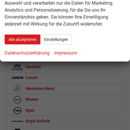
CFMOTO
Auswahl und verarbeiten nur die Daten für Marketing,
Analytics und Personalisierung, für die Sie uns Ihr
Citroën
Einverständnis geben. Sie können Ihre Einwilligung
Cupra
jederzeit mit Wirkung für die Zukunft widerrufen.
Dacia
Alle akzeptieren
Einstellungen
Fiat
Datenschutzerklärung
Impressum
Ford
Hyundai
Loncin
Mercedes-Benz
Nissan
Opel
Royal Enfield