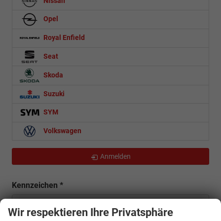
Nissan
Opel
Royal Enfield
Seat
Skoda
Suzuki
SYM
Volkswagen
Anmelden
Kennzeichen
*
Wir respektieren Ihre Privatsphäre