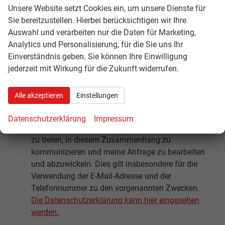
E-Mail
*
Unsere Website setzt Cookies ein, um unsere Dienste für
Sie bereitzustellen. Hierbei berücksichtigen wir Ihre
Auswahl und verarbeiten nur die Daten für Marketing,
Analytics und Personalisierung, für die Sie uns Ihr
HU-Termin
*
Einverständnis geben. Sie können Ihre Einwilligung
jederzeit mit Wirkung für die Zukunft widerrufen.
Ich willige ein, dass Ludwig Eschlberger e.K. die
Alle akzeptieren
Einstellungen
von mir übermittelten Informationen und
Kontaktdaten dazu verwendet, um mit mir
Datenschutzerklärung
Impressum
anlässlich meiner Kontaktaufnahme in Verbindung
zu treten, in diesem Zusammenhang zu
kommunizieren und meine Anfrage zu bearbeiten
und abzuwickeln. Dies gilt insbesondere für die
Verwendung der E-Mail-Adresse und der
Telefonnummer zu den vorgenannten Zwecken.
Die Datenschutzerklärung kann hier eingesehen
werden.