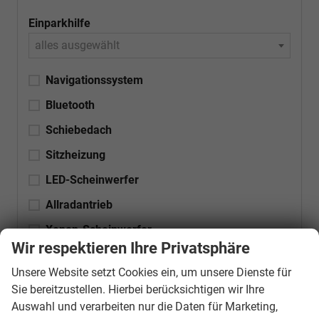
Einparkhilfe
alles ausgewählt
Navigationssystem
Bluetooth
Schiebedach
Sitzheizung
LED-Scheinwerfer
Allradantrieb
Xenon-Scheinwerfer
Wir respektieren Ihre Privatsphäre
Tempomat automatisch (ACC)
Unsere Website setzt Cookies ein, um unsere Dienste für
Anhängerkupplung
Sie bereitzustellen. Hierbei berücksichtigen wir Ihre
Auswahl und verarbeiten nur die Daten für Marketing,