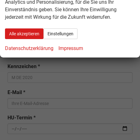
Analytics und Personalisierung, für die Sie uns Ihr
Keine Ergebnisse
Einverständnis geben. Sie können Ihre Einwilligung
zurücksetzen
jederzeit mit Wirkung für die Zukunft widerrufen.
Alle akzeptieren
Einstellungen
Datenschutzerklärung
Impressum
Anmelden
Kennzeichen
*
E-Mail
*
HU-Termin
*