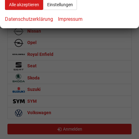
Alle akzeptieren
Einstellungen
Loncin
Datenschutzerklärung
Impressum
Mercedes-Benz
Nissan
Opel
Royal Enfield
Seat
Skoda
Suzuki
SYM
Volkswagen
Anmelden