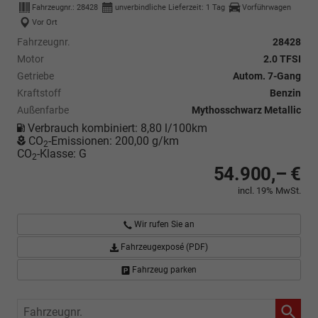
Fahrzeugnr.:
28428
unverbindliche Lieferzeit:
1 Tag
Vorführwagen
Vor Ort
Fahrzeugnr.
28428
Motor
2.0 TFSI
Getriebe
Autom. 7-Gang
Kraftstoff
Benzin
Außenfarbe
Mythosschwarz Metallic
Verbrauch kombiniert:
8,80 l/100km
CO
-Emissionen:
200,00 g/km
2
CO
-Klasse:
G
2
54.900,– €
incl. 19% MwSt.
Wir rufen Sie an
Fahrzeugexposé (PDF)
Fahrzeug parken
Fahrzeugnr.