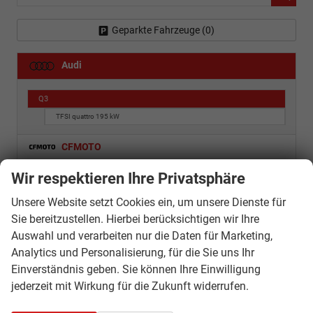
Geparkte Fahrzeuge (
0
)
Audi
Q3
TFSI quattro 195 kW
CFMOTO
Citroën
Wir respektieren Ihre Privatsphäre
Cupra
Unsere Website setzt Cookies ein, um unsere Dienste für
Sie bereitzustellen. Hierbei berücksichtigen wir Ihre
Dacia
Auswahl und verarbeiten nur die Daten für Marketing,
Analytics und Personalisierung, für die Sie uns Ihr
Fiat
Einverständnis geben. Sie können Ihre Einwilligung
Ford
jederzeit mit Wirkung für die Zukunft widerrufen.
Hyundai