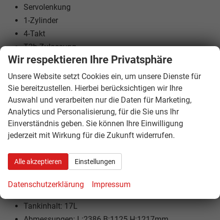
Servolenkung
1-Zylinder
4-Takt
T3b Zulassung
Wir respektieren Ihre Privatsphäre
ABS Bremssystem
Allrad zuschaltbar
Unsere Website setzt Cookies ein, um unsere Dienste für
Einspritzanlage
Sie bereitzustellen. Hierbei berücksichtigen wir Ihre
Auswahl und verarbeiten nur die Daten für Marketing,
wassergekühlt
Analytics und Personalisierung, für die Sie uns Ihr
Gepäckträger
Einverständnis geben. Sie können Ihre Einwilligung
Kardanantrieb
jederzeit mit Wirkung für die Zukunft widerrufen.
Seilwinde
Scheibenbremse vorne und hinten
Alle akzeptieren
Einstellungen
Elektrostarter
Anhängerkupplung
Datenschutzerklärung
Impressum
Leergewicht: 446kg
Tankinhalt: 17L
Abmessungen: L:2386 B:1125 H:1217mm