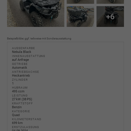
+6
Beispielbilder, ggf. teilweise mit Sonderausstattung
AUSSENFARBE
Nebula Black
INNENAUSSTATTUNG
auf Anfrage
GETRIEBE
Automatik
ANTRIEBSACHSE
Heckantrieb
ZYLINDER
1
HUBRAUM
495 ccm
LEISTUNG
27 kW (38 PS)
KRAFTSTOFF
Benzin
KATEGORIE
Quad
KILOMETERSTAND
699 km
ERSTZULASSUNG
04.09.2024