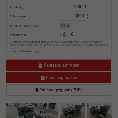
€
Anzahlung
€
Schlussrate
Anzahl der Monatsraten
46,– €
Monatsraten
Bei einem Nettodarlehensbetrag von 5.000,- EUR erhalten zwei Drittel der Kunden
einen effektiven Jahreszins von 2,99% oder günstiger (gebundener Sollzinssatz 2,99%
p.a.).
unverbindliche Berechnung
Fahrzeug anfragen
Fahrzeug parken
Fahrzeugexposé (PDF)