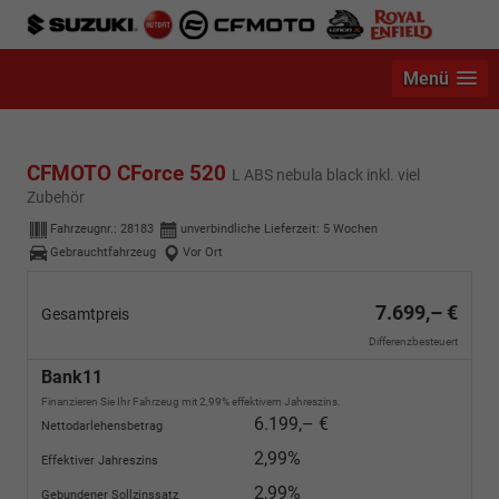
Menü
CFMOTO CForce 520
L ABS nebula black inkl. viel
Zubehör
Fahrzeugnr.:
28183
unverbindliche Lieferzeit:
5 Wochen
Gebrauchtfahrzeug
Vor Ort
7.699,– €
Gesamtpreis
Differenzbesteuert
Bank11
Finanzieren Sie Ihr Fahrzeug mit 2,99% effektivem Jahreszins.
6.199,– €
Nettodarlehensbetrag
2,99%
Effektiver Jahreszins
2,99%
Gebundener Sollzinssatz