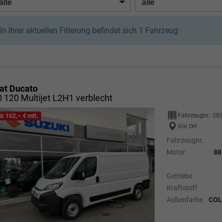
In Ihrer aktuellen Filterung befindet sich
1
Fahrzeug:
iat Ducato
 120 Multijet L2H1 verblecht
Fahrzeugnr.:
28
ab 162,– € mtl.
Vor Ort
Fahrzeugnr.
Motor
88
Getriebe
Kraftstoff
Außenfarbe
COL