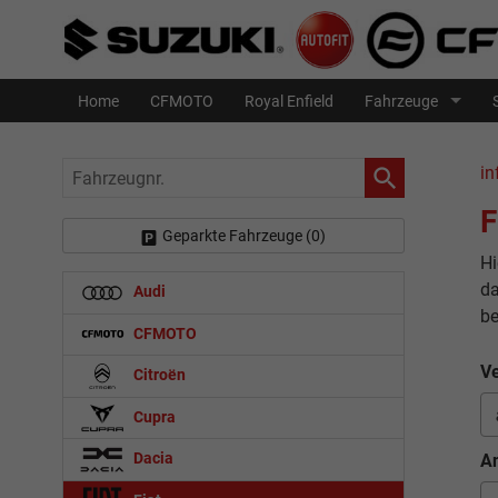
Home
CFMOTO
Royal Enfield
Fahrzeuge
Fahrzeugnr.
in
F
Geparkte Fahrzeuge (
0
)
Hi
da
Audi
be
CFMOTO
Ve
Citroën
Cupra
Dacia
An