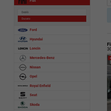
Fiat
Doblò
Ducato
Ford
Hyundai
F
30
Loncin
Mercedes-Benz
Nissan
Opel
Royal Enfield
Seat
Skoda