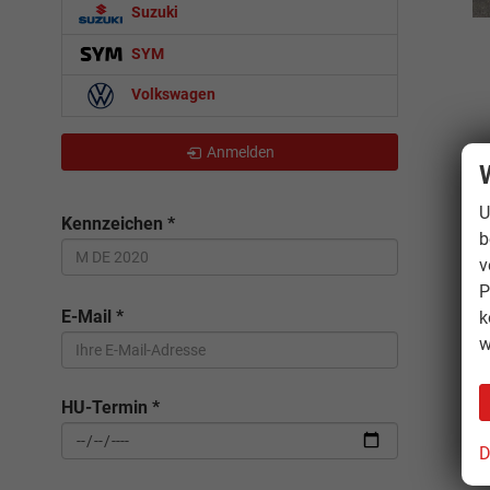
Suzuki
SYM
Volkswagen
Anmelden
U
Kennzeichen
*
b
v
P
E-Mail
*
k
w
HU-Termin
*
D