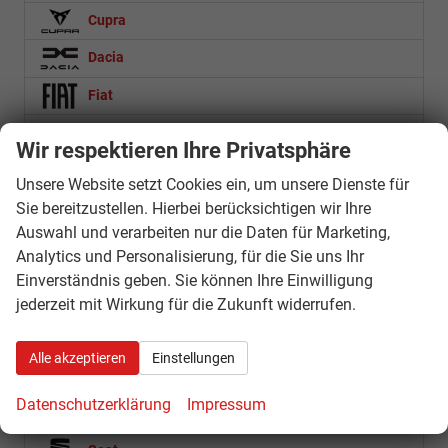
Cupra
Dacia
Fiat
Ford
Wir respektieren Ihre Privatsphäre
Hyundai
Unsere Website setzt Cookies ein, um unsere Dienste für
Sie bereitzustellen. Hierbei berücksichtigen wir Ihre
KONA
Auswahl und verarbeiten nur die Daten für Marketing,
Analytics und Personalisierung, für die Sie uns Ihr
Loncin
Einverständnis geben. Sie können Ihre Einwilligung
Mercedes-Benz
jederzeit mit Wirkung für die Zukunft widerrufen.
Nissan
Alle akzeptieren
Einstellungen
Opel
Datenschutzerklärung
Impressum
Royal Enfield