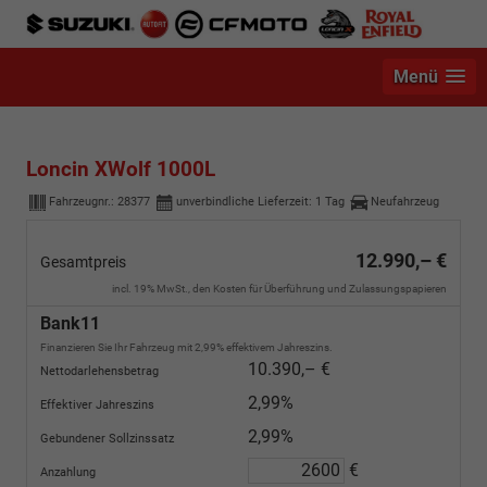
Menü
Loncin XWolf 1000L
Fahrzeugnr.:
28377
unverbindliche Lieferzeit:
1 Tag
Neufahrzeug
12.990,– €
Gesamtpreis
incl. 19% MwSt., den Kosten für Überführung und Zulassungspapieren
Bank11
Finanzieren Sie Ihr Fahrzeug mit 2,99% effektivem Jahreszins.
10.390,– €
Nettodarlehensbetrag
2,99%
Effektiver Jahreszins
2,99%
Gebundener Sollzinssatz
€
Anzahlung