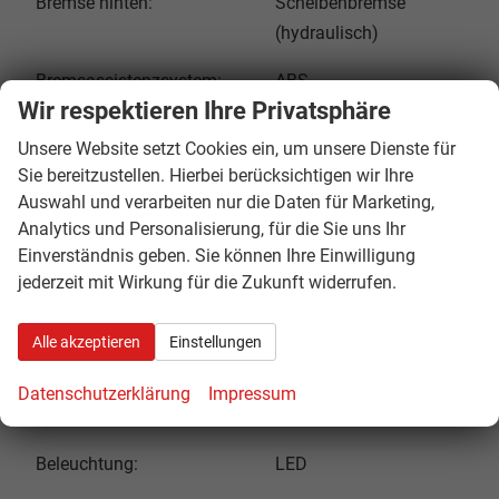
Bremse hinten:
Scheibenbremse
(hydraulisch)
Bremsassistenzsystem:
ABS
Wir respektieren Ihre Privatsphäre
Feststellbremse:
Ja
Unsere Website setzt Cookies ein, um unsere Dienste für
Sie bereitzustellen. Hierbei berücksichtigen wir Ihre
Federung vorne:
Gasdruck-Dämpfer
Auswahl und verarbeiten nur die Daten für Marketing,
Federung hinten:
Gasdruck-Dämpfer
Analytics und Personalisierung, für die Sie uns Ihr
Einverständnis geben. Sie können Ihre Einwilligung
Bereifung vorne:
27x9-14
jederzeit mit Wirkung für die Zukunft widerrufen.
Bereifung hinten:
27x11-14
Alle akzeptieren
Einstellungen
Felgen:
Aluminium
Datenschutzerklärung
Impressum
Sitze:
2
Beleuchtung:
LED