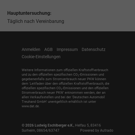
Hauptuntersuchung:
Täglich nach Vereinbarung
Anmelden
AGB
Impressum
Datenschutz
Cookie-Einstellungen
Weitere Informationen zum offiziellen Kraftstoffverbrauch
und zu den offiziellen spezifischen CO
-Emissionen und
2
gegebenenfalls zum Stromverbrauch neuer PKW können
dem 'Leitfaden über den offiziellen Kraftstoffverbrauch, die
offiziellen spezifischen CO
-Emissionen und den offiziellen
2
Stromverbrauch neuer PKW' entnommen werden, der an
allen Verkaufsstellen und bei der 'Deutschen Automobil
Treuhand GmbH' unentgeltlich erhältlich ist unter
www.dat.de.
© 2026
Ludwig Eschlberger e.K.
,
Helfau 5
,
83416
Surheim,
08654/63747
Powered by Autrado