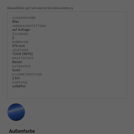
Beispielbilder, ggf. teilweise mit Sonderausstattung
AUSSENFARBE
Blau
INNENAUSSTATTUNG
auf Anfrage
ZYLINDER
2
HUBRAUM
976 ccm
LEISTUNG
72 kW (98 PS)
KRAFTSTOFF
Benzin
KATEGORIE
Quad
KILOMETERSTAND
2 km
ZUSTAND
unfallfrei
Außenfarbe