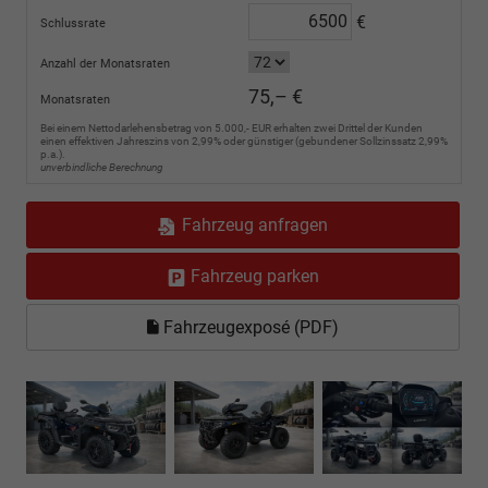
€
Schlussrate
Anzahl der Monatsraten
75,– €
Monatsraten
Bei einem Nettodarlehensbetrag von 5.000,- EUR erhalten zwei Drittel der Kunden
einen effektiven Jahreszins von 2,99% oder günstiger (gebundener Sollzinssatz 2,99%
p.a.).
unverbindliche Berechnung
Fahrzeug anfragen
Fahrzeug parken
Fahrzeugexposé (PDF)