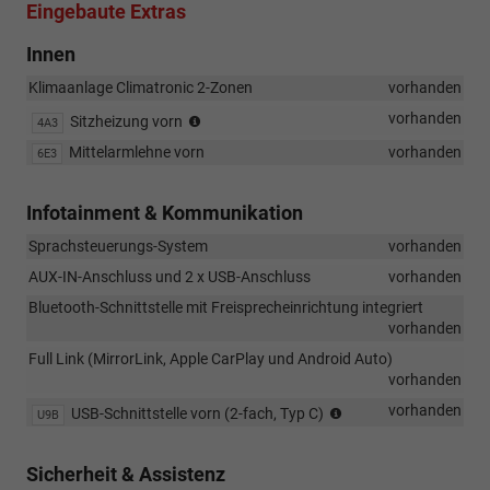
Eingebaute Extras
Innen
Klimaanlage Climatronic 2-Zonen
vorhanden
Sitzheizung
vorhanden
Sitzheizung vorn
4A3
für
Mittelarmlehne vorn
vorhanden
6E3
Vordersitze
getrennt
regelbar
Infotainment & Kommunikation
Sprachsteuerungs-System
vorhanden
AUX-IN-Anschluss und 2 x USB-Anschluss
vorhanden
Bluetooth-Schnittstelle mit Freisprecheinrichtung integriert
vorhanden
Full Link (MirrorLink, Apple CarPlay und Android Auto)
vorhanden
Extern,
vorhanden
USB-Schnittstelle vorn (2-fach, Typ C)
U9B
USB
Typ-
Sicherheit & Assistenz
C