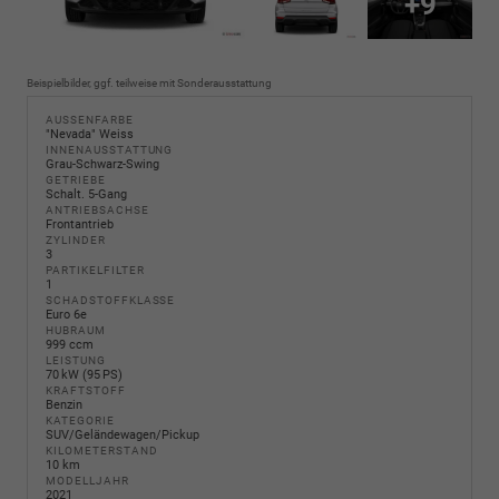
+9
Beispielbilder, ggf. teilweise mit Sonderausstattung
AUSSENFARBE
"Nevada" Weiss
INNENAUSSTATTUNG
Grau-Schwarz-Swing
GETRIEBE
Schalt. 5-Gang
ANTRIEBSACHSE
Frontantrieb
ZYLINDER
3
PARTIKELFILTER
1
SCHADSTOFFKLASSE
Euro 6e
HUBRAUM
999 ccm
LEISTUNG
70 kW (95 PS)
KRAFTSTOFF
Benzin
KATEGORIE
SUV/Geländewagen/Pickup
KILOMETERSTAND
10 km
MODELLJAHR
2021