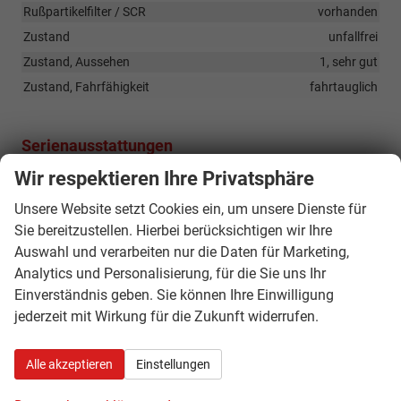
Rußpartikelfilter / SCR
vorhanden
Zustand
unfallfrei
Zustand, Aussehen
1, sehr gut
Zustand, Fahrfähigkeit
fahrtauglich
Serienausstattungen
Wir respektieren Ihre Privatsphäre
Innen
Unsere Website setzt Cookies ein, um unsere Dienste für
Fensterheber elektrisch
vorhanden
Sie bereitzustellen. Hierbei berücksichtigen wir Ihre
Lenkrad (Leder) mit Multifunktion
vorhanden
Auswahl und verarbeiten nur die Daten für Marketing,
Isofix-Aufnahmen für Kindersitz
vorhanden
3B4
Analytics und Personalisierung, für die Sie uns Ihr
Rücksitzlehne geteilt/klappbar (1/3-2/3)
vorhanden
3NZ
Einverständnis geben. Sie können Ihre Einwilligung
jederzeit mit Wirkung für die Zukunft widerrufen.
Infotainment & Kommunikation
Notrufsystem
vorhanden
NZ4
Alle akzeptieren
Einstellungen