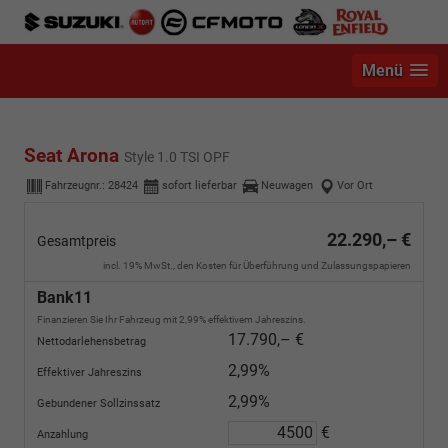
Menü
Seat Arona
Style 1.0 TSI OPF
Fahrzeugnr.:
28424
sofort lieferbar
Neuwagen
Vor Ort
22.290,– €
Gesamtpreis
incl. 19% MwSt., den Kosten für Überführung und Zulassungspapieren
Bank11
Finanzieren Sie Ihr Fahrzeug mit 2,99% effektivem Jahreszins.
17.790,– €
Nettodarlehensbetrag
2,99%
Effektiver Jahreszins
2,99%
Gebundener Sollzinssatz
€
Anzahlung