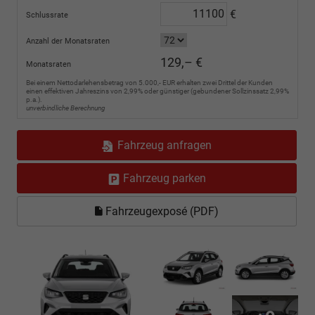
€
Schlussrate
Anzahl der Monatsraten
129,– €
Monatsraten
Bei einem Nettodarlehensbetrag von 5.000,- EUR erhalten zwei Drittel der Kunden
einen effektiven Jahreszins von 2,99% oder günstiger (gebundener Sollzinssatz 2,99%
p.a.).
unverbindliche Berechnung
Fahrzeug anfragen
Fahrzeug parken
Fahrzeugexposé (PDF)