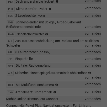
Lackiertes
vorhanden
Dach andersfarbig lackiert
P3A
Dach
Komfort
vorhanden
Klima-Komfort-Paket
PHA
Paket
2 Leseleuchten vorn
vorhanden
8S5
Sonnenblenden mit Spiegel, Airbag-Label auf
5XR
Beifahrersonnenblende
vorhanden
Nebelscheinwerfer
vorhanden
Nebelscheinwerfer
PWD
Zus. Karosserieabdeckung am Radlauf und am seitlichen
6EE
Schweller
vorhanden
6 Lautsprecher (passiv)
vorhanden
8RL
Einparkhilfe
vorhanden
7X1
Digitaler Radioempfang
vorhanden
QV3
Mit
Sicherheitsinnenspiegel automatisch abblendbar
4L6
elektroch
vorhanden
Rückspieg
Frontkamera
vorhanden
Mit Multifunktionskamera
QK1
Lhd
vorhanden
Antriebsart: Frontantrieb
1X0
Fwd
Mobile Online Dienste Seat Connect
vorhanden
Connectivity-Paket Plus: Navigationssystem, Full Link und