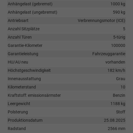
Anhängelast (gebremst)
1000 kg
Anhängelast (ungebremst)
590 kg
Antriebsart
Verbrennungsmotor (ICE)
Anzahl Sitzplätze
5
Anzahl Türen
5-türig
Garantie-Kilometer
100000
Garantieleistung
Fahrzeuggarantie
HU/AU neu
vorhanden
Höchstgeschwindigkeit
182 km/h
Innenausstattung
Grau
Kilometerstand
10
Kraftstoff: emissionsärmster
Benzin
Leergewicht
1188 kg
Polsterung
Stoff
Produktionsdatum
25.08.2025
Radstand
2566 mm