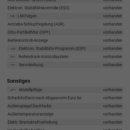
Elektron. Stabilitätskontrolle (ESC)
vorhanden
LM-Felgen
vorhanden
CI8
Antriebs-Schlupfregelung (ASR)
vorhanden
Otto-Partikelfilter (OPF)
vorhanden
Reifenkontroll-Anzeige
vorhanden
Elektron. Stabilitäts-Programm (ESP)
vorhanden
1AS
Reifendruck-Kontrollsystem
vorhanden
7K1
Servolenkung
vorhanden
1N1
Sonstiges
Modellpflege
vorhanden
GP1
Schadstoffarm nach Abgasnorm Euro 6e
vorhanden
Außenspiegel Dachfarbe
vorhanden
Außentemperaturanzeige
vorhanden
Elektr. Bremskraftverteilung
vorhanden