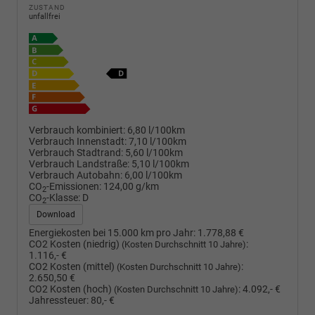
ZUSTAND
unfallfrei
Verbrauch kombiniert:
6,80 l/100km
Verbrauch Innenstadt:
7,10 l/100km
Verbrauch Stadtrand:
5,60 l/100km
Verbrauch Landstraße:
5,10 l/100km
Verbrauch Autobahn:
6,00 l/100km
CO
-Emissionen:
124,00 g/km
2
CO
-Klasse:
D
2
Download
Energiekosten bei 15.000 km pro Jahr:
1.778,88 €
CO2 Kosten (niedrig)
:
(Kosten Durchschnitt 10 Jahre)
1.116,- €
CO2 Kosten (mittel)
:
(Kosten Durchschnitt 10 Jahre)
2.650,50 €
CO2 Kosten (hoch)
:
4.092,- €
(Kosten Durchschnitt 10 Jahre)
Jahressteuer:
80,- €