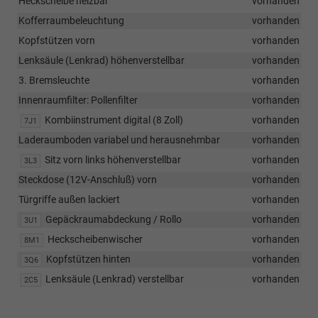
Heckscheibe heizbar
vorhanden
Kofferraumbeleuchtung
vorhanden
Kopfstützen vorn
vorhanden
Lenksäule (Lenkrad) höhenverstellbar
vorhanden
3. Bremsleuchte
vorhanden
Innenraumfilter: Pollenfilter
vorhanden
Kombiinstrument digital (8 Zoll)
vorhanden
7J1
Laderaumboden variabel und herausnehmbar
vorhanden
Sitz vorn links höhenverstellbar
vorhanden
3L3
Steckdose (12V-Anschluß) vorn
vorhanden
Türgriffe außen lackiert
vorhanden
Gepäckraumabdeckung / Rollo
vorhanden
3U1
Heckscheibenwischer
vorhanden
8M1
Kopfstützen hinten
vorhanden
3Q6
Lenksäule (Lenkrad) verstellbar
vorhanden
2C5