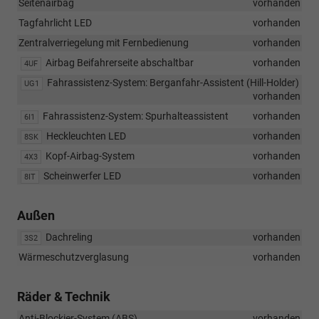
Seitenairbag
vorhanden
Tagfahrlicht LED
vorhanden
Zentralverriegelung mit Fernbedienung
vorhanden
Airbag Beifahrerseite abschaltbar
vorhanden
4UF
Fahrassistenz-System: Berganfahr-Assistent (Hill-Holder)
UG1
vorhanden
Fahrassistenz-System: Spurhalteassistent
vorhanden
6I1
Heckleuchten LED
vorhanden
8SK
Kopf-Airbag-System
vorhanden
4X3
Scheinwerfer LED
vorhanden
8IT
Außen
Dachreling
vorhanden
3S2
Wärmeschutzverglasung
vorhanden
Räder & Technik
Anti-Blockier-System (ABS)
vorhanden