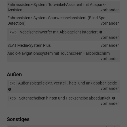
nur
Fahrassistenz-System: Totwinkel-Assistent mit Auspark-
Datenbuchse(n)
Assistent
vorhanden
Fahrassistenz-System: Spurwechselassistent (Blind Spot
Detection)
vorhanden
Nebelscheinw
Nebelscheinwerfer mit Abbiegelicht integriert
PWD
vorhanden
SEAT Media-System Plus
vorhanden
Audio-Navigationssystem mit Touchscreen Farbbildschirm
vorhanden
Außen
Außenspiegel elektr. verstell-, heiz- und anklappbar, beide
6XE
Außenspiegel,
vorhanden
elektrisch
Seite
Seitenscheiben hinten und Heckscheibe abgedunkelt
PCO
anklappbar
abged
vorhanden
und
elektrisch
einstell-/beheizbar
Sonstiges