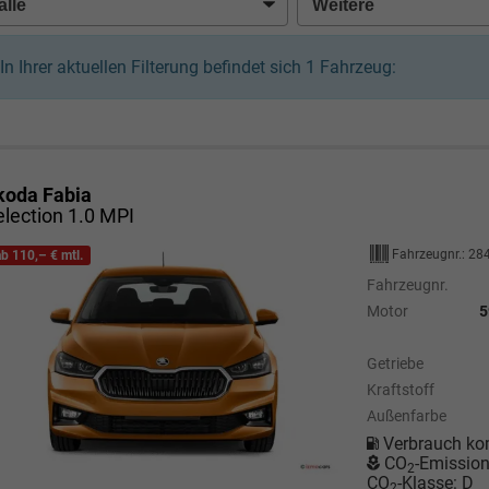
In Ihrer aktuellen Filterung befindet sich
1
Fahrzeug:
koda Fabia
election 1.0 MPI
Fahrzeugnr.:
28
ab 110,– € mtl.
Fahrzeugnr.
Motor
5
Getriebe
Kraftstoff
Außenfarbe
Verbrauch ko
CO
-Emissio
2
CO
-Klasse:
D
2