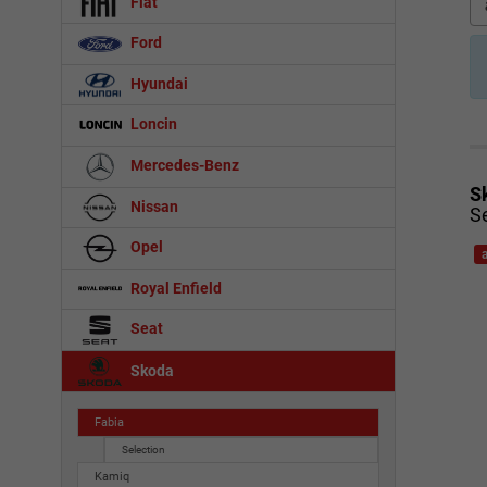
Fiat
Ford
Hyundai
Loncin
Mercedes-Benz
S
Nissan
S
Opel
Royal Enfield
Seat
Skoda
Fabia
Selection
Kamiq