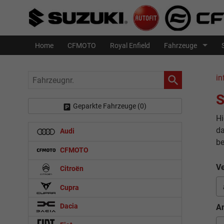
Home
CFMOTO
Royal Enfield
Fahrzeuge
Fahrzeugnr.
in
S
Geparkte Fahrzeuge (
0
)
Hi
da
Audi
be
CFMOTO
Ve
Citroën
Cupra
Dacia
An