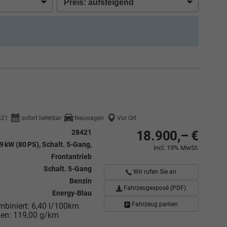
421
sofort lieferbar
Neuwagen
Vor Ort
28421
18.900,– €
9 kW (80 PS), Schalt. 5-Gang,
incl. 19% MwSt.
Frontantrieb
Schalt. 5-Gang
Wir rufen Sie an
Benzin
Fahrzeugexposé (PDF)
Energy-Blau
Fahrzeug parken
mbiniert:
6,40 l/100km
nen:
119,00 g/km