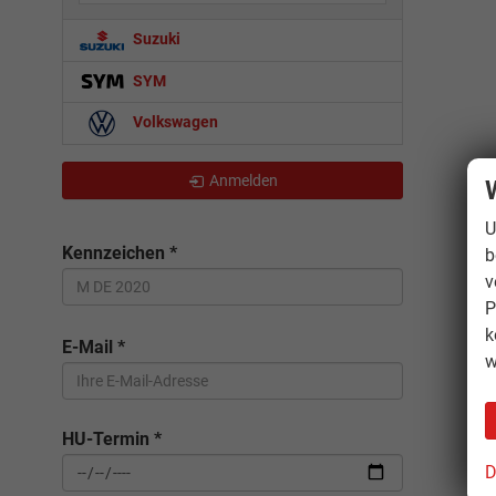
Suzuki
SYM
Volkswagen
Anmelden
U
Kennzeichen
*
b
v
P
k
E-Mail
*
w
HU-Termin
*
D