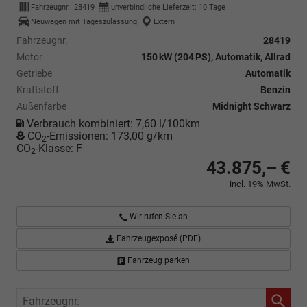
Fahrzeugnr.:
28419
unverbindliche Lieferzeit:
10 Tage
Neuwagen mit Tageszulassung
Extern
Fahrzeugnr.
28419
Motor
150 kW (204 PS), Automatik, Allrad
Getriebe
Automatik
Kraftstoff
Benzin
Außenfarbe
Midnight Schwarz
Verbrauch kombiniert:
7,60 l/100km
CO
-Emissionen:
173,00 g/km
2
CO
-Klasse:
F
2
43.875,– €
incl. 19% MwSt.
Wir rufen Sie an
Fahrzeugexposé (PDF)
Fahrzeug parken
Fahrzeugnr.