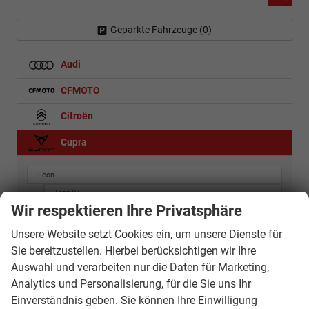
Geparkte Fahrzeuge (
0
)
Audi
CFMOTO
Citroën
Cupra
Leon
Leon VZ
Wir respektieren Ihre Privatsphäre
Leon Sportstourer
Leon Sportstourer VZ
Unsere Website setzt Cookies ein, um unsere Dienste für
Terramar
Sie bereitzustellen. Hierbei berücksichtigen wir Ihre
Tribe Edition
Auswahl und verarbeiten nur die Daten für Marketing,
Analytics und Personalisierung, für die Sie uns Ihr
Dacia
Einverständnis geben. Sie können Ihre Einwilligung