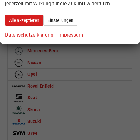
jederzeit mit Wirkung für die Zukunft widerrufen.
Fiat
Ford
Alle akzeptieren
Einstellungen
Hyundai
Datenschutzerklärung
Impressum
Loncin
Mercedes-Benz
Nissan
Opel
Royal Enfield
Seat
Skoda
Suzuki
SYM