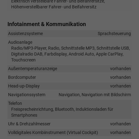
Elektrisch verstellbare Fahrer- und Beifahrersitze,
Höhenverstellbarer Fahrer- und Beifahrersitz
Infotainment & Kommunikation
Assistenzsysteme
Sprachsteuerung
Audioanlage
Radio/MP3-Player, Radio, Schnittstelle MP3, Schnittstelle USB,
Digitalradio DAB, Farbdisplay, Android Auto, Apple CarPlay,
Touchscreen
Außentemperaturanzeige
vorhanden
Bordcomputer
vorhanden
Head-up-Display
vorhanden
Navigationssystem
Navigation, Navigation mit Bildschirm
Telefon
Freisprecheinrichtung, Bluetooth, Induktionsladen für
Smartphones
Uhr & Drehzahlmesser
vorhanden
Volldigitales Kombiinstrument (Virtual Cockpit)
vorhanden