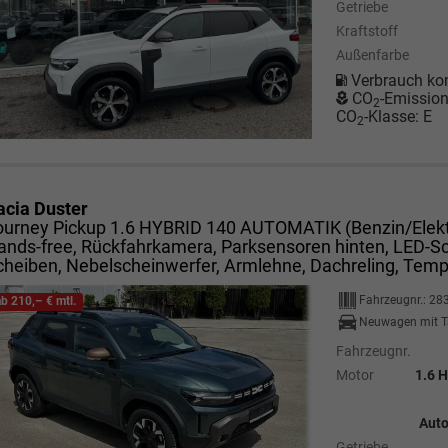
Getriebe
Kraftstoff
Außenfarbe
Verbrauch ko
CO
-Emissio
2
CO
-Klasse:
E
2
acia Duster
ourney Pickup 1.6 HYBRID 140 AUTOMATIK (Benzin/Elektr
ands-free, Rückfahrkamera, Parksensoren hinten, LED-S
cheiben, Nebelscheinwerfer, Armlehne, Dachreling, Tem
Fahrzeugnr.:
28
ab 210,– € mtl.
Neuwagen mit T
Fahrzeugnr.
Motor
1.6 H
Auto
Getriebe