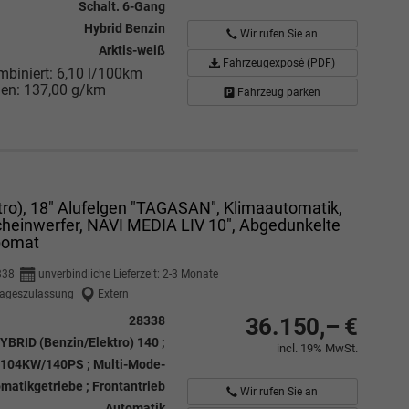
Schalt. 6-Gang
Hybrid Benzin
Wir rufen Sie an
Arktis-weiß
Fahrzeugexposé (PDF)
mbiniert:
6,10 l/100km
nen:
137,00 g/km
Fahrzeug parken
o), 18" Alufelgen "TAGASAN", Klimaautomatik,
cheinwerfer, NAVI MEDIA LIV 10", Abgedunkelte
pomat
338
unverbindliche Lieferzeit: 2-3 Monate
ageszulassung
Extern
28338
36.150,– €
YBRID (Benzin/Elektro) 140 ;
incl. 19% MwSt.
104KW/140PS ; Multi-Mode-
matikgetriebe ; Frontantrieb
Wir rufen Sie an
Automatik