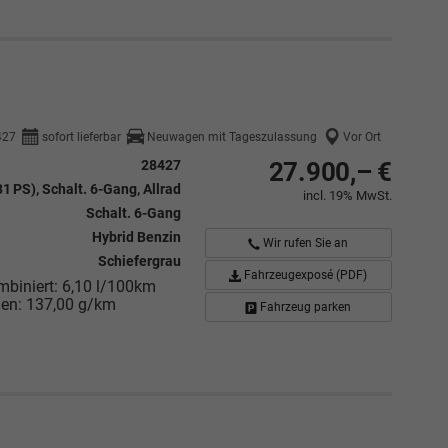
427
sofort lieferbar
Neuwagen mit Tageszulassung
Vor Ort
28427
27.900,– €
1 PS), Schalt. 6-Gang, Allrad
incl. 19% MwSt.
Schalt. 6-Gang
Hybrid Benzin
Wir rufen Sie an
Schiefergrau
Fahrzeugexposé (PDF)
mbiniert:
6,10 l/100km
nen:
137,00 g/km
Fahrzeug parken