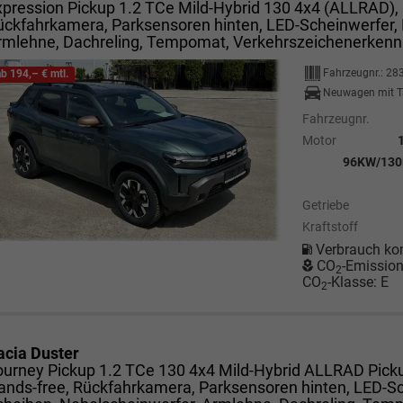
xpression Pickup 1.2 TCe Mild-Hybrid 130 4x4 (ALLRAD),
ückfahrkamera, Parksensoren hinten, LED-Scheinwerfer,
rmlehne, Dachreling, Tempomat, Verkehrszeichenerkenn
Fahrzeugnr.:
28
ab 194,– € mtl.
Neuwagen mit T
Fahrzeugnr.
Motor
96KW/130P
Getriebe
Kraftstoff
Verbrauch ko
CO
-Emissio
2
CO
-Klasse:
E
2
acia Duster
ourney Pickup 1.2 TCe 130 4x4 Mild-Hybrid ALLRAD Pick
ands-free, Rückfahrkamera, Parksensoren hinten, LED-S