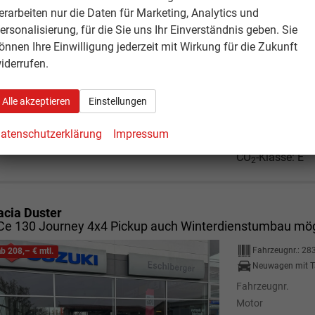
Neuwagen mit T
erarbeiten nur die Daten für Marketing, Analytics und
ersonalisierung, für die Sie uns Ihr Einverständnis geben. Sie
Fahrzeugnr.
önnen Ihre Einwilligung jederzeit mit Wirkung für die Zukunft
Motor
iderrufen.
96KW/130P
Getriebe
Alle akzeptieren
Einstellungen
Kraftstoff
Verbrauch ko
atenschutzerklärung
Impressum
CO
-Emissio
2
CO
-Klasse:
E
2
acia Duster
Ce 130 Journey 4x4 Pickup auch Winterdienstumbau mög
Fahrzeugnr.:
28
ab 208,– € mtl.
Neuwagen mit T
Fahrzeugnr.
Motor