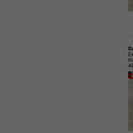
D
E
H
A