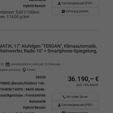
Fahrzeugexposé (PDF)
Hybrid Benzin
Fahrzeug parken
mbiniert:
5,00 l/100km
nen:
114,00 g/km
MATIK, 17" Alufelgen "TERGAN", Klimaautomatik,
heinwerfer, Radio 10" + Smartphone-Spiegelung,
335
unverbindliche Lieferzeit: 2-3 Monate
ageszulassung
Extern
28335
36.190,– €
YBRID (Benzin/Elektro) 140 ;
incl. 19% MwSt.
104KW/140PS ; Multi-Mode-
matikgetriebe ; Frontantrieb
Wir rufen Sie an
Automatik
Fahrzeugexposé (PDF)
Hybrid Benzin
Fahrzeug parken