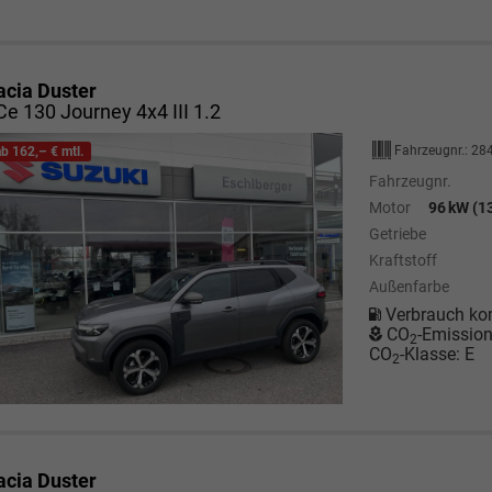
acia Duster
e 130 Journey 4x4 III 1.2
Fahrzeugnr.:
28
ab 162,– € mtl.
Fahrzeugnr.
Motor
96 kW (13
Getriebe
Kraftstoff
Außenfarbe
Verbrauch ko
CO
-Emissio
2
CO
-Klasse:
E
2
acia Duster