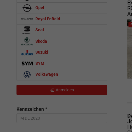
E
R
Opel
A
Royal Enfield
Seat
Skoda
Suzuki
SYM
Volkswagen
Anmelden
Kennzeichen
*
D
J
H