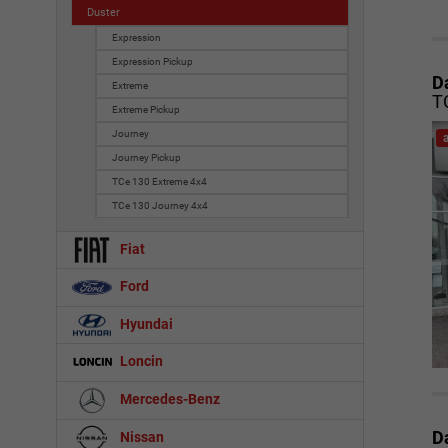
Duster
Expression
Expression Pickup
D
Extreme
TC
Extreme Pickup
Journey
Journey Pickup
TCe 130 Extreme 4x4
TCe 130 Journey 4x4
Fiat
Ford
Hyundai
Loncin
Mercedes-Benz
D
Nissan