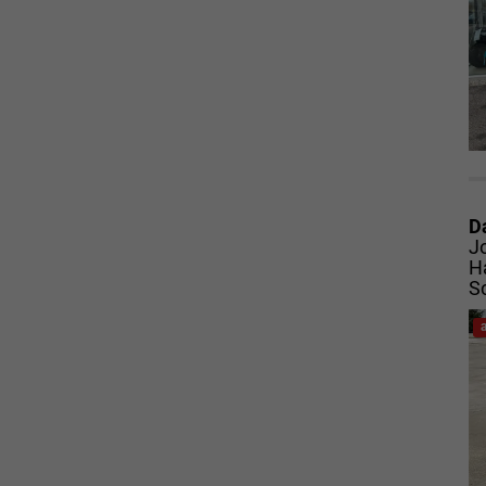
D
J
H
S