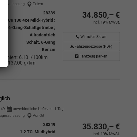
ageszulassung
Extern
28339
34.850,– €
1.2 TCe 130 4x4 Mild-Hybrid ;
incl. 19% MwSt.
S ; 6-Gang-Schaltgetriebe ;
Allradantrieb
Wir rufen Sie an
Schalt. 6-Gang
Fahrzeugexposé (PDF)
Benzin
Fahrzeug parken
mbiniert:
6,10 l/100km
nen:
137,00 g/km
lich
349
unverbindliche Lieferzeit:
1 Tag
ageszulassung
Vor Ort
28349
35.830,– €
1.2 TCi Mildhybrid
incl. 19% MwSt.