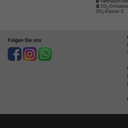
Verbrauch ko
CO
-Emissio
2
CO
-Klasse:
C
2
Folgen Sie uns