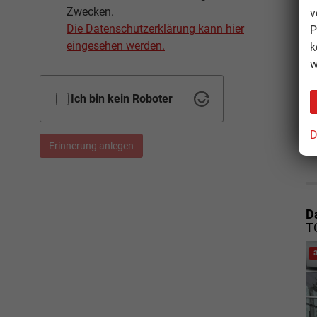
Zwecken.
v
Die Datenschutzerklärung kann hier
P
eingesehen werden.
k
w
Ich bin kein Roboter
D
Erinnerung anlegen
D
T