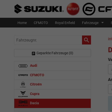
Home
CFMOTO
Royal Enfield
Fahrzeuge
Fahrzeugnr.
in
D
Geparkte Fahrzeuge (
0
)
Ve
Audi
CFMOTO
An
Citroën
Cupra
Dacia