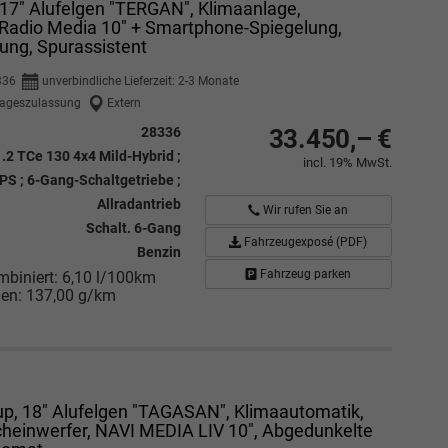
 17" Alufelgen "TERGAN", Klimaanlage,
 Radio Media 10" + Smartphone-Spiegelung,
ung, Spurassistent
336
unverbindliche Lieferzeit: 2-3 Monate
ageszulassung
Extern
28336
33.450,– €
1.2 TCe 130 4x4 Mild-Hybrid ;
incl. 19% MwSt.
S ; 6-Gang-Schaltgetriebe ;
Allradantrieb
Wir rufen Sie an
Schalt. 6-Gang
Fahrzeugexposé (PDF)
Benzin
Fahrzeug parken
mbiniert:
6,10 l/100km
nen:
137,00 g/km
up, 18" Alufelgen "TAGASAN", Klimaautomatik,
cheinwerfer, NAVI MEDIA LIV 10", Abgedunkelte