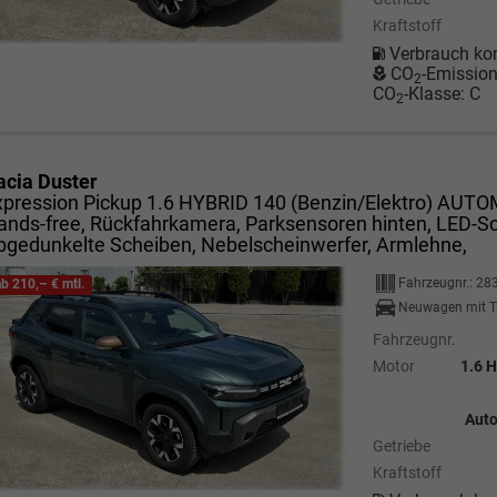
Kraftstoff
Verbrauch ko
CO
-Emissio
2
CO
-Klasse:
C
2
acia Duster
xpression Pickup 1.6 HYBRID 140 (Benzin/Elektro) AUTO
ands-free, Rückfahrkamera, Parksensoren hinten, LED-Sc
bgedunkelte Scheiben, Nebelscheinwerfer, Armlehne,
Fahrzeugnr.:
28
ab 210,– € mtl.
Neuwagen mit T
Fahrzeugnr.
Motor
1.6 H
Auto
Getriebe
Kraftstoff