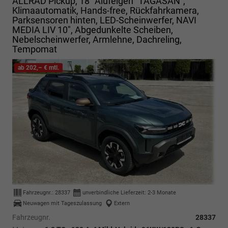
ALLRAD Pickup, 18" Alufelgen "TAGASAN",
Klimaautomatik, Hands-free, Rückfahrkamera,
Parksensoren hinten, LED-Scheinwerfer, NAVI
MEDIA LIV 10", Abgedunkelte Scheiben,
Nebelscheinwerfer, Armlehne, Dachreling,
Tempomat
ab 202,– € mtl.
Fahrzeugnr.:
28337
unverbindliche Lieferzeit: 2-3 Monate
Neuwagen mit Tageszulassung
Extern
Fahrzeugnr.
28337