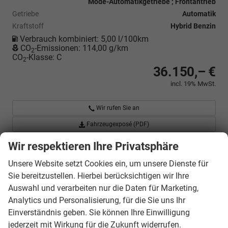
Mode-Automatikgetriebe ; Frontantrieb
Getriebe
Automatik
Kraftstoff
Hybrid Benzin
Verbrauch kombiniert:
5,00 l/100km
CO
-Emissionen:
114,00 g/km
2
CO
-Klasse:
C
2
36.150,– €
incl. 19% MwSt.
Wir rufen Sie an
Fahrzeugexposé (PDF)
Fahrzeug parken
Wir respektieren Ihre Privatsphäre
Unsere Website setzt Cookies ein, um unsere Dienste für
Fahrzeugnr.
Sie bereitzustellen. Hierbei berücksichtigen wir Ihre
Auswahl und verarbeiten nur die Daten für Marketing,
Geparkte Fahrzeuge (
0
)
Analytics und Personalisierung, für die Sie uns Ihr
Einverständnis geben. Sie können Ihre Einwilligung
Audi
jederzeit mit Wirkung für die Zukunft widerrufen.