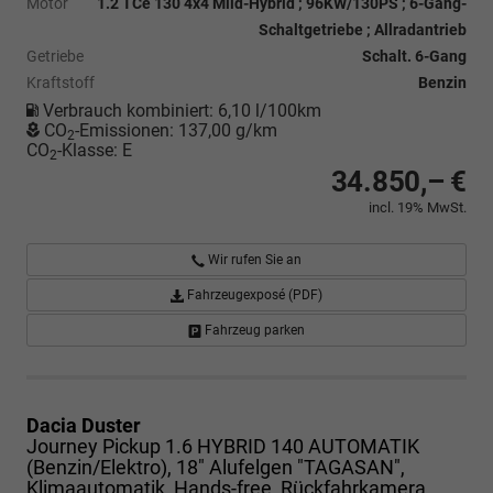
Motor
1.2 TCe 130 4x4 Mild-Hybrid ; 96KW/130PS ; 6-Gang-
Schaltgetriebe ; Allradantrieb
Getriebe
Schalt. 6-Gang
Kraftstoff
Benzin
Verbrauch kombiniert:
6,10 l/100km
CO
-Emissionen:
137,00 g/km
2
CO
-Klasse:
E
2
34.850,– €
incl. 19% MwSt.
Wir rufen Sie an
Fahrzeugexposé (PDF)
Fahrzeug parken
Dacia Duster
Journey Pickup 1.6 HYBRID 140 AUTOMATIK
(Benzin/Elektro), 18" Alufelgen "TAGASAN",
Klimaautomatik, Hands-free, Rückfahrkamera,