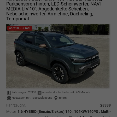
Parksensoren hinten, LED-Scheinwerfer, NAVI
MEDIA LIV 10", Abgedunkelte Scheiben,
Nebelscheinwerfer, Armlehne, Dachreling,
Tempomat
ab 210,– € mtl.
Fahrzeugnr.:
28338
unverbindliche Lieferzeit: 2-3 Monate
Neuwagen mit Tageszulassung
Extern
Fahrzeugnr.
28338
Motor
1.6 HYBRID (Benzin/Elektro) 140 ; 104KW/140PS ; Multi-