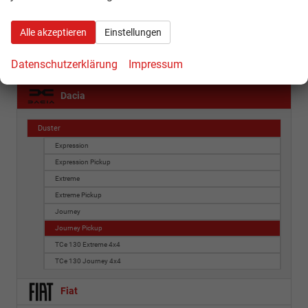
CFMOTO
Alle akzeptieren
Einstellungen
Citroën
Datenschutzerklärung
Impressum
Cupra
Dacia
Duster
Expression
Expression Pickup
Extreme
Extreme Pickup
Journey
Journey Pickup
TCe 130 Extreme 4x4
TCe 130 Journey 4x4
Fiat