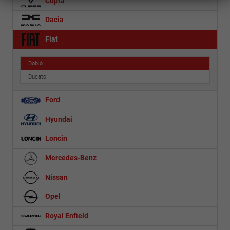
Cupra
Dacia
Fiat
Doblò
Ducato
Ford
Hyundai
Loncin
Mercedes-Benz
Nissan
Opel
Royal Enfield