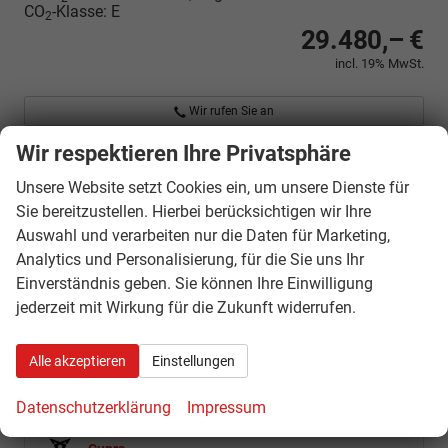
CO
-Klasse:
E
2
29.480,– €
incl. 19% MwSt.
Wir rufen Sie an
Fahrzeugexposé (PDF)
Wir respektieren Ihre Privatsphäre
Fahrzeug parken
Unsere Website setzt Cookies ein, um unsere Dienste für
Sie bereitzustellen. Hierbei berücksichtigen wir Ihre
Fahrzeugnr.
Auswahl und verarbeiten nur die Daten für Marketing,
Analytics und Personalisierung, für die Sie uns Ihr
Einverständnis geben. Sie können Ihre Einwilligung
Geparkte Fahrzeuge (
0
)
jederzeit mit Wirkung für die Zukunft widerrufen.
Audi
Alle akzeptieren
Einstellungen
CFMOTO
Datenschutzerklärung
Impressum
Citroën