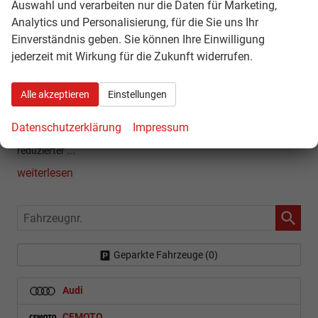
Auswahl und verarbeiten nur die Daten für Marketing,
Analytics und Personalisierung, für die Sie uns Ihr
Einverständnis geben. Sie können Ihre Einwilligung
jederzeit mit Wirkung für die Zukunft widerrufen.
31.8.2020
Alle akzeptieren
Einstellungen
Wenn im Kombiinstrument: „Bitte AdBlue nachfüllen – noch 1000
km“ angezeigt wird, darf diese Meldung nicht ignoriert werden.
Datenschutzerklärung
Impressum
Am Ende der 1000 km geht das Auto in den Notlauf mit
reduzierter ...
weiterlesen
Fahrzeugnr.
Geparkte Fahrzeuge (
0
)
Audi
CFMOTO