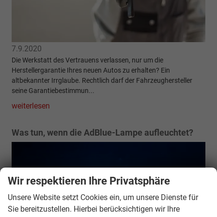
7.9.2020
Die Werkstatt des Vertrauens verlassen, nur um die
Herstellergarantie Ihres neuen Autos zu erhalten? Ein
altbekannter Irrglaube. Rechtlich darf der Fahrzeughersteller
seine Garantiebestimmun...
weiterlesen
Was tun, wenn die AdBlue-Lampe aufleuchtet?
Wir respektieren Ihre Privatsphäre
Unsere Website setzt Cookies ein, um unsere Dienste für
Sie bereitzustellen. Hierbei berücksichtigen wir Ihre