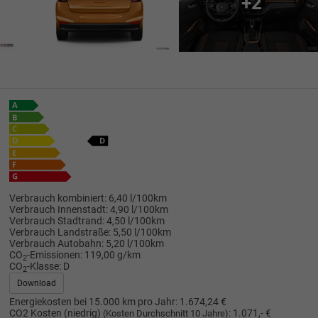
+2
Verbrauch kombiniert:
6,40 l/100km
Verbrauch Innenstadt:
4,90 l/100km
Verbrauch Stadtrand:
4,50 l/100km
Verbrauch Landstraße:
5,50 l/100km
Verbrauch Autobahn:
5,20 l/100km
CO
-Emissionen:
119,00 g/km
2
CO
-Klasse:
D
2
Download
Energiekosten bei 15.000 km pro Jahr:
1.674,24 €
CO2 Kosten (niedrig)
:
1.071,- €
(Kosten Durchschnitt 10 Jahre)