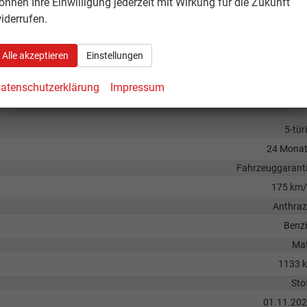
önnen Ihre Einwilligung jederzeit mit Wirkung für die Zukunft
iderrufen.
800 
Alle akzeptieren
Einstellungen
560 
atenschutzerklärung
Impressum
Verbrennungsmotor (IC
5-tür
24 Mona
Fahrzeuggarant
175 km
Anthraz
Benz
Ma
1133 
Sto
01.11.20