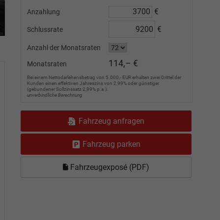
€
Anzahlung
€
Schlussrate
Anzahl der Monatsraten
114,– €
Monatsraten
Bei einem Nettodarlehensbetrag von 5.000,- EUR erhalten zwei Drittel der
Kunden einen effektiven Jahreszins von 2,99% oder günstiger
(gebundener Sollzinssatz 2,99% p.a.).
unverbindliche Berechnung
Fahrzeug anfragen
Fahrzeug parken
Fahrzeugexposé (PDF)