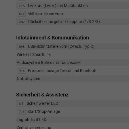
Lenkrad (Leder) mit Multifunktion
2ZA
Mittelarmlehne vorn
6E3
Rücksitzlehne geteilt/klappbar (1/3-2/3)
3NZ
Infotainment & Kommunikation
USB-Schnittstelle vorn (2-fach, Typ C)
U9B
Wireless SmartLink
Audiosystem Bolero mit Touchscreen
Freisprechanlage Telefon mit Bluetooth
9ZX
Notrufsystem
Sicherheit & Assistenz
Scheinwerfer LED
8IT
Start/Stop-Anlage
7L6
Tagfahrlicht LED
Zentralverriegelung