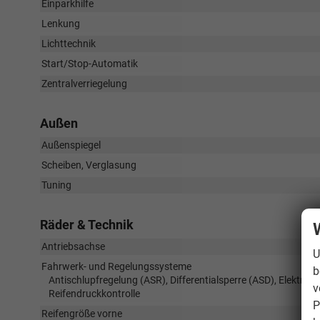
Einparkhilfe
Lenkung
Lichttechnik
Start/Stop-Automatik
Zentralverriegelung
Außen
Außenspiegel
Scheiben, Verglasung
Tuning
Räder & Technik
Antriebsachse
U
Fahrwerk- und Regelungssysteme
b
Antischlupfregelung (ASR), Differentialsperre (ASD), Elektro
v
Reifendruckkontrolle
P
Reifengröße vorne