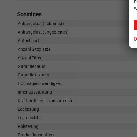
k
w
Sonstiges
Anhängelast (gebremst)
Anhängelast (ungebremst)
D
Antriebsart
Anzahl Sitzplätze
Anzahl Türen
Garantiedauer
Garantieleistung
Höchstgeschwindigkeit
Innenausstattung
Kraftstoff: emissionsärmster
Lackierung
Leergewicht
Polsterung
Produktionsdatum