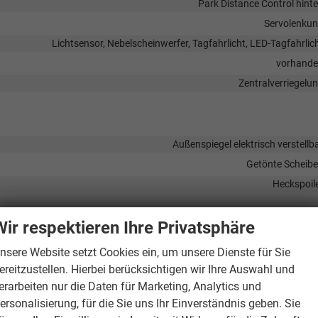
Park Distance Control hint
Servolenku
Lichtsensor, Nebelscheinwerfer, Tagfahrlicht, LED-Tagfahrlic
vorhand
Zentralverriegelu
Außenspiegel elektrisch verstellb
Getönte Scheib
Heckspoil
Wir respektieren Ihre Privatsphäre
Frontantri
nsere Website setzt Cookies ein, um unsere Dienste für Sie
ereitzustellen. Hierbei berücksichtigen wir Ihre Auswahl und
nisches Stabilitäts-Programm (ESP), Traktionskontrolle (ASR/CTS/ETS),
erarbeiten nur die Daten für Marketing, Analytics und
ersonalisierung, für die Sie uns Ihr Einverständnis geben. Sie
185/65R