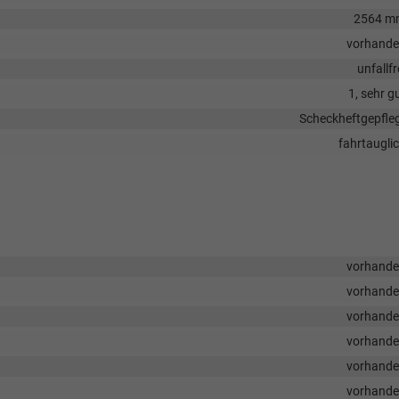
2564 m
vorhand
unfallfr
1, sehr g
Scheckheftgepfle
fahrtaugli
vorhand
vorhand
vorhand
vorhand
vorhand
vorhand