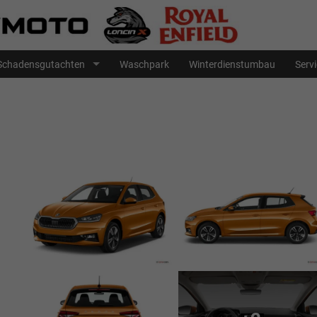
Schadensgutachten
Waschpark
Winterdienstumbau
Serv