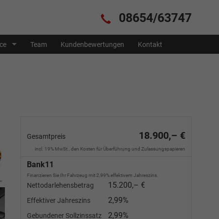
08654/63747
ice
Team
Kundenbewertungen
Kontakt
18.900,– €
Gesamtpreis
incl. 19% MwSt., den Kosten für Überführung und Zulassungspapieren
Bank11
Finanzieren Sie Ihr Fahrzeug mit 2,99% effektivem Jahreszins.
15.200,– €
Nettodarlehensbetrag
2,99%
Effektiver Jahreszins
2,99%
Gebundener Sollzinssatz