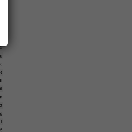
kg
kg
E)
5
ig
te
ie
/h
it
in
tt
kg
ff
25