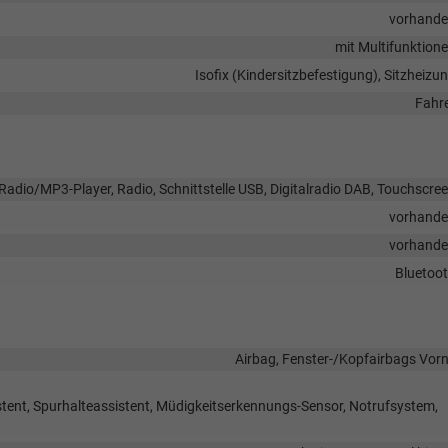
vorhand
mit Multifunktion
Isofix (Kindersitzbefestigung), Sitzheizu
Fahr
Radio/MP3-Player, Radio, Schnittstelle USB, Digitalradio DAB, Touchscre
vorhand
vorhand
Bluetoo
Airbag, Fenster-/Kopfairbags Vor
tent, Spurhalteassistent, Müdigkeitserkennungs-Sensor, Notrufsystem,