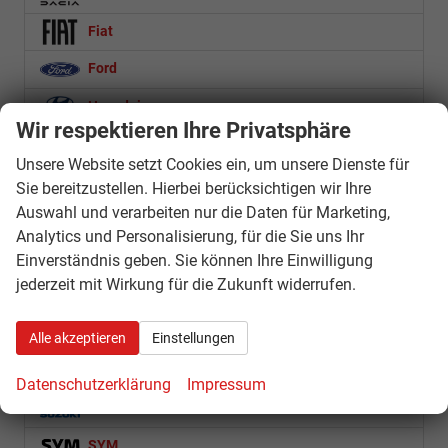
Fiat
Ford
Hyundai
Wir respektieren Ihre Privatsphäre
Loncin
Unsere Website setzt Cookies ein, um unsere Dienste für
Mercedes-Benz
Sie bereitzustellen. Hierbei berücksichtigen wir Ihre
Auswahl und verarbeiten nur die Daten für Marketing,
Nissan
Analytics und Personalisierung, für die Sie uns Ihr
Opel
Einverständnis geben. Sie können Ihre Einwilligung
jederzeit mit Wirkung für die Zukunft widerrufen.
Royal Enfield
Seat
Alle akzeptieren
Einstellungen
Skoda
Datenschutzerklärung
Impressum
Suzuki
SYM