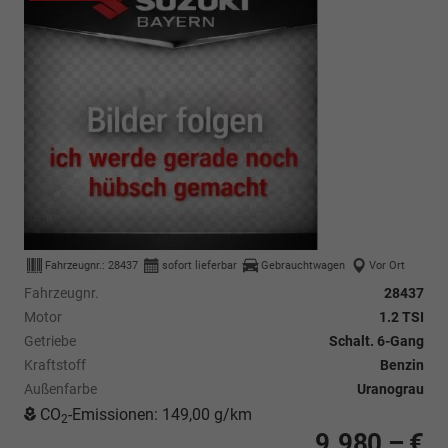
Fahrzeugnr.:
28437
sofort lieferbar
Gebrauchtwagen
Vor Ort
Fahrzeugnr.
28437
Motor
1.2 TSI
Getriebe
Schalt. 6-Gang
Kraftstoff
Benzin
Außenfarbe
Uranograu
CO
-Emissionen:
149,00 g/km
2
9.980,– €