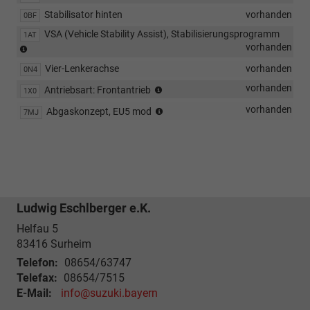
Stabilisator hinten
vorhanden
0BF
VSA (Vehicle Stability Assist), Stabilisierungsprogramm
1AT
Elekt.Stabilit.Prg(ESP/ESC)
vorhanden
Vier-Lenkerachse
vorhanden
0N4
Lhd
vorhanden
Antriebsart: Frontantrieb
1X0
Fwd
Abgasnorm
vorhanden
Abgaskonzept, EU5 mod
7MJ
Eu5
Ludwig Eschlberger e.K.
Helfau 5
83416
Surheim
Telefon:
08654/63747
Telefax:
08654/7515
E-Mail:
info@suzuki.bayern