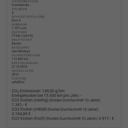
ANTRIEBSACHSE
Frontantrieb
ZYLINDER
4
SCHADSTOFFKLASSE
Euro 5
HUBRAUM
1.197 ccm
LEISTUNG
77 kW (105 PS)
KRAFTSTOFF
Benzin
KATEGORIE
Van/Minibus
KILOMETERSTAND
112.800 km
ERSTZULASSUNG
27.10.2015
MODELLJAHR
2010
ZUSTAND
unfallfrei
CO
-Emissionen:
149,00 g/km
2
Energiekosten bei 15.000 km pro Jahr:
-
CO2 Kosten (niedrig)
:
(Kosten Durchschnitt 10 Jahre)
1.341,- €
CO2 Kosten (mittel)
:
(Kosten Durchschnitt 10 Jahre)
3.184,88 €
CO2 Kosten (hoch)
:
4.917,- €
(Kosten Durchschnitt 10 Jahre)