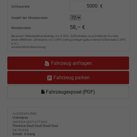
€
Schlussrate
Anzahl der Monatsraten
58,– €
Monatsraten
Bei einem Nettodarlehensbetrag von 5.000,- EUR erhalten zwei Drittel der Kunden
einen effektiven Jahreszins von 2,99% oder günstiger (gebundener Sollzinssatz 2,99%
p.a.).
unverbindliche Berechnung
Fahrzeug anfragen
Fahrzeug parken
Fahrzeugexposé (PDF)
AUSSENFARBE
Uranograu
INNENAUSSTATTUNG
Florence-Soul/Soul/Soul/Soul
GETRIEBE
Schalt. 6-Gang