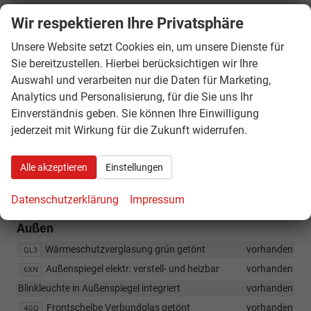
Sicherheit & Assistenz
Wir respektieren Ihre Privatsphäre
Seitenairbag vorn mit Kopf-Airbag-Einheit
vorhanden
4X3
Unsere Website setzt Cookies ein, um unsere Dienste für
Tagfahrlicht
vorhanden
8K1
Sie bereitzustellen. Hierbei berücksichtigen wir Ihre
Wegfahrsperre (elektronisch)
vorhanden
7AA
Auswahl und verarbeiten nur die Daten für Marketing,
Zentralverriegelung
vorhanden
4I2
Analytics und Personalisierung, für die Sie uns Ihr
Fernbedienung für Zentralverriegelung
vorhanden
Einverständnis geben. Sie können Ihre Einwilligung
5D1
jederzeit mit Wirkung für die Zukunft widerrufen.
Airbag Beifahrerseite abschaltbar
vorhanden
4UF
Bremsassistent
vorhanden
Alle akzeptieren
Einstellungen
Fahrassistenz-System: Berganfahr-Assistent
vorhanden
UG1
Multifunktionsanzeige / Bordcomputer
vorhanden
Datenschutzerklärung
Impressum
Außen
Wärmeschutzverglasung grün getönt
vorhanden
QL3
Außenspiegel elektr. verstell- und heizbar
vorhanden
6XN
Blinkleuchte in Außenspiegel integriert
vorhanden
Frontscheibe Verbundglas getönt
vorhanden
4GQ