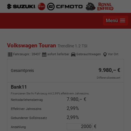
Menü
Volkswagen Touran
Trendline 1.2 TSI
Fahrzeugnr.:
28437
sofort lieferbar
Gebrauchtwagen
Vor Ort
9.980,– €
Gesamtpreis
Differenzbesteuert
Bank11
Finanzieren Sie Ihr Fahrzeug mit 2,99% effektivem Jahreszins.
7.980,– €
Nettodarlehensbetrag
2,99%
Effektiver Jahreszins
2,99%
Gebundener Sollzinssatz
€
Anzahlung