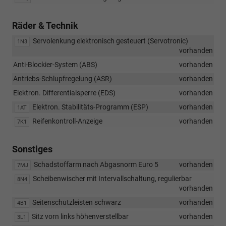
Räder & Technik
Servolenkung elektronisch gesteuert (Servotronic)
1N3
vorhanden
Anti-Blockier-System (ABS)
vorhanden
Antriebs-Schlupfregelung (ASR)
vorhanden
Elektron. Differentialsperre (EDS)
vorhanden
Elektron. Stabilitäts-Programm (ESP)
vorhanden
1AT
Reifenkontroll-Anzeige
vorhanden
7K1
Sonstiges
Schadstoffarm nach Abgasnorm Euro 5
vorhanden
7MJ
Scheibenwischer mit Intervallschaltung, regulierbar
8N4
vorhanden
Seitenschutzleisten schwarz
vorhanden
4B1
Sitz vorn links höhenverstellbar
vorhanden
3L1