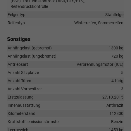
(ESP), Traktionskontrolle (ASR/CTS/ETS),
Reifendruckkontrolle
Felgentyp
Stahlfelge
Reifentyp
Winterreifen, Sommerreifen
Sonstiges
Anhängelast (gebremst)
1300 kg
Anhängelast (ungebremst)
720 kg
Antriebsart
Verbrennungsmotor (ICE)
Anzahl Sitzplätze
5
Anzahl Türen
4-türig
Anzahl Vorbesitzer
3
Erstzulassung
27.10.2015
Innenausstattung
Anthrazit
Kilometerstand
112800
Kraftstoff: emissionsärmster
Benzin
Leergewicht
1453 kg