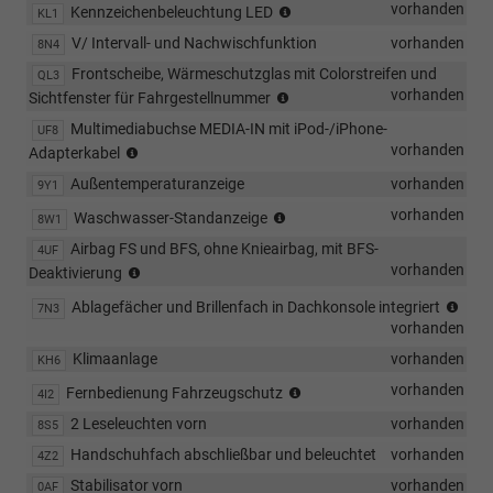
LED-
vorhanden
Kennzeichenbeleuchtung LED
KL1
Kennzeichenbeleuchtung
V/ Intervall- und Nachwischfunktion
vorhanden
8N4
Frontscheibe, Wärmeschutzglas mit Colorstreifen und
QL3
Frontscheibe,
vorhanden
Sichtfenster für Fahrgestellnummer
Wärmeschutzglas
Multimediabuchse MEDIA-IN mit iPod-/iPhone-
UF8
Elektrische
vorhanden
Adapterkabel
Schnittstelle
Außentemperaturanzeige
vorhanden
9Y1
für
externe
Warnlampe
vorhanden
Waschwasser-Standanzeige
8W1
Nutzung
für
Airbag FS und BFS, ohne Knieairbag, mit BFS-
4UF
Wischwasserfuellstand
Airbag
vorhanden
Deaktivierung
für
Komf
Ablagefächer und Brillenfach in Dachkonsole integriert
7N3
Fahrer
Abla
vorhanden
und
am
Beifahrer
Klimaanlage
vorhanden
KH6
Dac
mit
Zentralverriegelung
vorhanden
Fernbedienung Fahrzeugschutz
Beifahrer-
4I2
m.
Airbag-
2 Leseleuchten vorn
vorhanden
8S5
Funkfernbedienung
Deaktivierung
Handschuhfach abschließbar und beleuchtet
vorhanden
4Z2
Stabilisator vorn
vorhanden
0AF