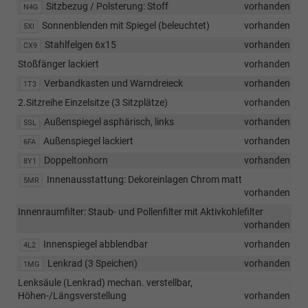
Sitzbezug / Polsterung: Stoff
vorhanden
N4G
Sonnenblenden mit Spiegel (beleuchtet)
vorhanden
5XI
Stahlfelgen 6x15
vorhanden
CX9
Stoßfänger lackiert
vorhanden
Verbandkasten und Warndreieck
vorhanden
1T3
2.Sitzreihe Einzelsitze (3 Sitzplätze)
vorhanden
Außenspiegel asphärisch, links
vorhanden
5SL
Außenspiegel lackiert
vorhanden
6FA
Doppeltonhorn
vorhanden
8Y1
Innenausstattung: Dekoreinlagen Chrom matt
5MR
vorhanden
Innenraumfilter: Staub- und Pollenfilter mit Aktivkohlefilter
vorhanden
Innenspiegel abblendbar
vorhanden
4L2
Lenkrad (3 Speichen)
vorhanden
1MG
Lenksäule (Lenkrad) mechan. verstellbar,
Höhen-/Längsverstellung
vorhanden