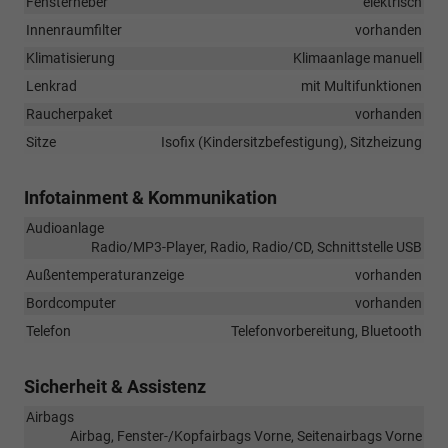
Fensterheber
elektrisch
Innenraumfilter
vorhanden
Klimatisierung
Klimaanlage manuell
Lenkrad
mit Multifunktionen
Raucherpaket
vorhanden
Sitze
Isofix (Kindersitzbefestigung), Sitzheizung
Infotainment & Kommunikation
Audioanlage
Radio/MP3-Player, Radio, Radio/CD, Schnittstelle USB
Außentemperaturanzeige
vorhanden
Bordcomputer
vorhanden
Telefon
Telefonvorbereitung, Bluetooth
Sicherheit & Assistenz
Airbags
Airbag, Fenster-/Kopfairbags Vorne, Seitenairbags Vorne