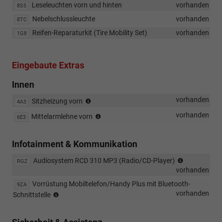
Leseleuchten vorn und hinten
vorhanden
8S5
Nebelschlussleuchte
vorhanden
8TC
Reifen-Reparaturkit (Tire Mobility Set)
vorhanden
1G8
Eingebaute Extras
Innen
Vordersitze
vorhanden
Sitzheizung vorn
4A3
beheizbar
Mittelarmlehne
vorhanden
Mittelarmlehne vorn
6E3
vorn
mit
Infotainment & Kommunikation
Ablagebox,
höhen-
"Rcd
Audiosystem RCD 310 MP3 (Radio/CD-Player)
RGZ
und
310"
vorhanden
längseinstellbar
Vorrüstung Mobiltelefon/Handy Plus mit Bluetooth-
9ZA
Mobiltelefonvorbereitung
vorhanden
Schnittstelle
"Plus"