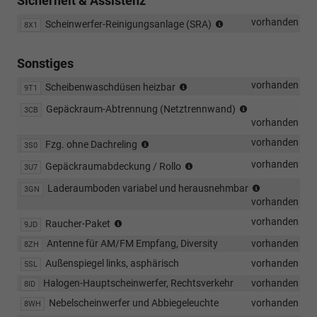
Sicherheit & Assistenz
Scheinwerfer-
vorhanden
Scheinwerfer-Reinigungsanlage (SRA)
8X1
Reinigungsanlage
Sonstiges
Scheibenwaschdüsen
vorhanden
Scheibenwaschdüsen heizbar
9T1
vorn
Netztrennwan
Gepäckraum-Abtrennung (Netztrennwand)
3CB
automatisch
vorhanden
beheizt
Entfall
vorhanden
Fzg. ohne Dachreling
3S0
Dachreling
Gepäckraumabdeckung
vorhanden
Gepäckraumabdeckung / Rollo
3U7
Gepäckrau
Laderaumboden variabel und herausnehmbar
3GN
variabel
vorhanden
Raucherausführung
vorhanden
Raucher-Paket
9JD
-
Antenne für AM/FM Empfang, Diversity
vorhanden
8ZH
Aschenbecher
und
Außenspiegel links, asphärisch
vorhanden
5SL
Zigarettenanzünder
Halogen-Hauptscheinwerfer, Rechtsverkehr
vorhanden
8ID
vorn
Nebelscheinwerfer und Abbiegeleuchte
vorhanden
8WH