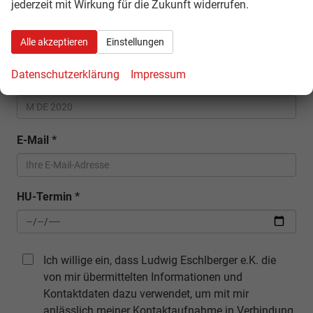
jederzeit mit Wirkung für die Zukunft widerrufen.
Volkswagen
Anmelden
Alle akzeptieren
Einstellungen
Datenschutzerklärung
Impressum
Kennzeichen
*
E-Mail
*
HU-Termin
*
Ich willige ein, dass Ludwig Eschlberger e.K. die
von mir übermittelten Informationen und
Kontaktdaten dazu verwendet, um mit mir
anlässlich meiner Kontaktaufnahme in Verbindung