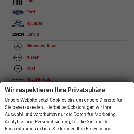
Fiat
Ford
Hyundai
Loncin
Mercedes-Benz
Nissan
Opel
Royal Enfield
Wir respektieren Ihre Privatsphäre
Seat
Unsere Website setzt Cookies ein, um unsere Dienste für
Skoda
Sie bereitzustellen. Hierbei berücksichtigen wir Ihre
Suzuki
Auswahl und verarbeiten nur die Daten für Marketing,
Analytics und Personalisierung, für die Sie uns Ihr
SYM
Einverständnis geben. Sie können Ihre Einwilligung