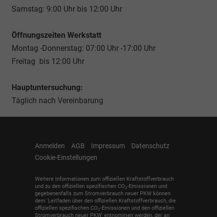
Samstag: 9:00 Uhr bis 12:00 Uhr
Öffnungszeiten Werkstatt
Montag -Donnerstag: 07:00 Uhr -17:00 Uhr
Freitag bis 12:00 Uhr
Hauptuntersuchung:
Täglich nach Vereinbarung
Anmelden
AGB
Impressum
Datenschutz
Cookie-Einstellungen
Weitere Informationen zum offiziellen Kraftstoffverbrauch
und zu den offiziellen spezifischen CO
-Emissionen und
2
gegebenenfalls zum Stromverbrauch neuer PKW können
dem 'Leitfaden über den offiziellen Kraftstoffverbrauch, die
offiziellen spezifischen CO
-Emissionen und den offiziellen
2
Stromverbrauch neuer PKW' entnommen werden, der an