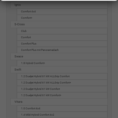
Ignis
Comfort 4x4
Comfort+
S-Cross
Club
Comfort
Comfort Plus
Comfort Plus mit Panoramadach
Swace
1.8 Hybrid Comfort+
Swift
1.2 Dualjet Hybrid 61 kW ALLGrip Comfort
1.2 Dualjet Hybrid 61 kW ALLGrip Comfort+
1.2 Dualjet Hybrid 61 kW Comfort
1.2 Dualjet Hybrid 61 kW Comfort+
Vitara
1.0 Comfort 4x4
1.4 Mild-Hybrid Comfort 4x2