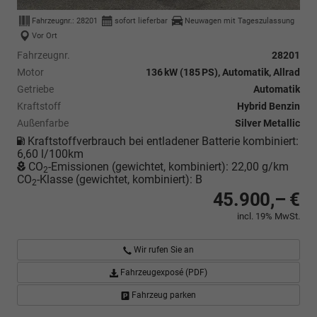
Fahrzeugnr.:
28201
sofort lieferbar
Neuwagen mit Tageszulassung
Vor Ort
Fahrzeugnr.
28201
Motor
136 kW (185 PS), Automatik, Allrad
Getriebe
Automatik
Kraftstoff
Hybrid Benzin
Außenfarbe
Silver Metallic
Kraftstoffverbrauch bei entladener Batterie kombiniert:
6,60 l/100km
CO
-Emissionen (gewichtet, kombiniert):
22,00 g/km
2
CO
-Klasse (gewichtet, kombiniert):
B
2
45.900,– €
incl. 19% MwSt.
Wir rufen Sie an
Fahrzeugexposé (PDF)
Fahrzeug parken