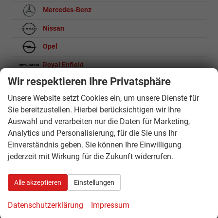
Mercedes-Benz
Nissan
Opel
Royal Enfield
Wir respektieren Ihre Privatsphäre
Seat
Unsere Website setzt Cookies ein, um unsere Dienste für
Skoda
Sie bereitzustellen. Hierbei berücksichtigen wir Ihre
Suzuki
Auswahl und verarbeiten nur die Daten für Marketing,
Analytics und Personalisierung, für die Sie uns Ihr
Across
Einverständnis geben. Sie können Ihre Einwilligung
jederzeit mit Wirkung für die Zukunft widerrufen.
2.5 Plug-In Hybrid Comfort+ E-Four
e Vitara
106 kW eAxle Club
Alle akzeptieren
Einstellungen
Club
Comfort
Datenschutzerklärung
Impressum
Comfort+