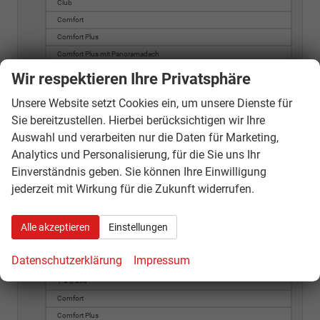
Club
Comfort
Comfort Plus
Comfort Plus mit Panoramadach
Swace
Wir respektieren Ihre Privatsphäre
1.8 Hybrid Comfort+
Unsere Website setzt Cookies ein, um unsere Dienste für
Swift
Sie bereitzustellen. Hierbei berücksichtigen wir Ihre
1.2 Dualjet Hybrid 61 kW ALLGrip Comfort
Auswahl und verarbeiten nur die Daten für Marketing,
1.2 Dualjet Hybrid 61 kW ALLGrip Comfort+
Analytics und Personalisierung, für die Sie uns Ihr
1.2 Dualjet Hybrid 61 kW Comfort
Einverständnis geben. Sie können Ihre Einwilligung
1.2 Dualjet Hybrid 61 kW Comfort+
jederzeit mit Wirkung für die Zukunft widerrufen.
Vitara
1.0 Comfort 4x4
Alle akzeptieren
Einstellungen
1.4 Mild-Hybrid Comfort 4x2
1.4 Mild-Hybrid Comfort 4x4
Datenschutzerklärung
Impressum
1.4 Mild-Hybrid Comfort+ 4x4
1.4 S 4x4
Comfort
Comfort Plus