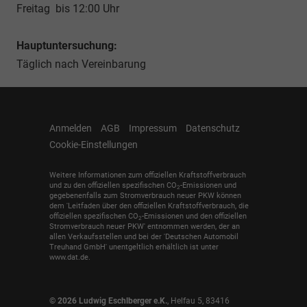
Freitag bis 12:00 Uhr
Hauptuntersuchung:
Täglich nach Vereinbarung
Anmelden
AGB
Impressum
Datenschutz
Cookie-Einstellungen
Weitere Informationen zum offiziellen Kraftstoffverbrauch
und zu den offiziellen spezifischen CO
-Emissionen und
2
gegebenenfalls zum Stromverbrauch neuer PKW können
dem 'Leitfaden über den offiziellen Kraftstoffverbrauch, die
offiziellen spezifischen CO
-Emissionen und den offiziellen
2
Stromverbrauch neuer PKW' entnommen werden, der an
allen Verkaufsstellen und bei der 'Deutschen Automobil
Treuhand GmbH' unentgeltlich erhältlich ist unter
www.dat.de.
© 2026
Ludwig Eschlberger e.K.
,
Helfau 5
,
83416