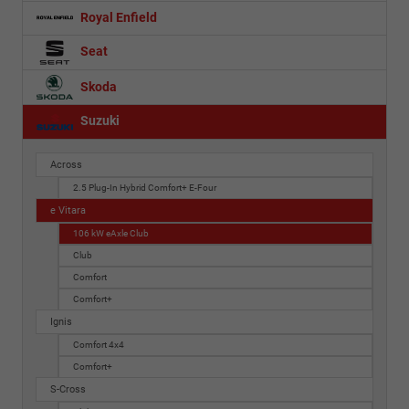
Royal Enfield
Seat
Skoda
Suzuki
Across
2.5 Plug-In Hybrid Comfort+ E-Four
e Vitara
106 kW eAxle Club
Club
Comfort
Comfort+
Ignis
Comfort 4x4
Comfort+
S-Cross