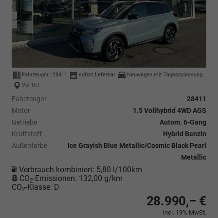
Fahrzeugnr.:
28411
sofort lieferbar
Neuwagen mit Tageszulassung
Vor Ort
Fahrzeugnr.
28411
Motor
1.5 Vollhybrid 4WD AGS
Getriebe
Autom. 6-Gang
Kraftstoff
Hybrid Benzin
Außenfarbe
Ice Grayish Blue Metallic/Cosmic Black Pearl
Metallic
Verbrauch kombiniert:
5,80 l/100km
CO
-Emissionen:
132,00 g/km
2
CO
-Klasse:
D
2
28.990,– €
incl. 19% MwSt.