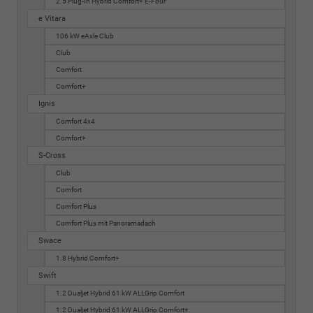
2.5 Plug-In Hybrid Comfort+ E-Four
e Vitara
106 kW eAxle Club
Club
Comfort
Comfort+
Ignis
Comfort 4x4
Comfort+
S-Cross
Club
Comfort
Comfort Plus
Comfort Plus mit Panoramadach
Swace
1.8 Hybrid Comfort+
Swift
1.2 Dualjet Hybrid 61 kW ALLGrip Comfort
1.2 Dualjet Hybrid 61 kW ALLGrip Comfort+