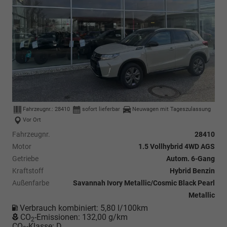
Fahrzeugnr.:
28410
sofort lieferbar
Neuwagen mit Tageszulassung
Vor Ort
Fahrzeugnr.
28410
Motor
1.5 Vollhybrid 4WD AGS
Getriebe
Autom. 6-Gang
Kraftstoff
Hybrid Benzin
Außenfarbe
Savannah Ivory Metallic/Cosmic Black Pearl
Metallic
Verbrauch kombiniert:
5,80 l/100km
CO
-Emissionen:
132,00 g/km
2
CO
-Klasse:
D