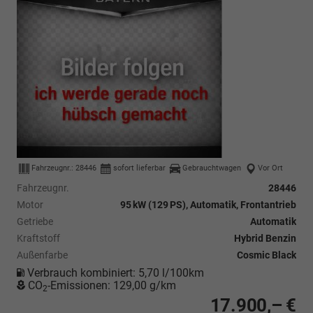
Fahrzeugnr.:
28446
sofort lieferbar
Gebrauchtwagen
Vor Ort
Fahrzeugnr.
28446
Motor
95 kW (129 PS), Automatik, Frontantrieb
Getriebe
Automatik
Kraftstoff
Hybrid Benzin
Außenfarbe
Cosmic Black
Verbrauch kombiniert:
5,70 l/100km
CO
-Emissionen:
129,00 g/km
2
17.900,– €