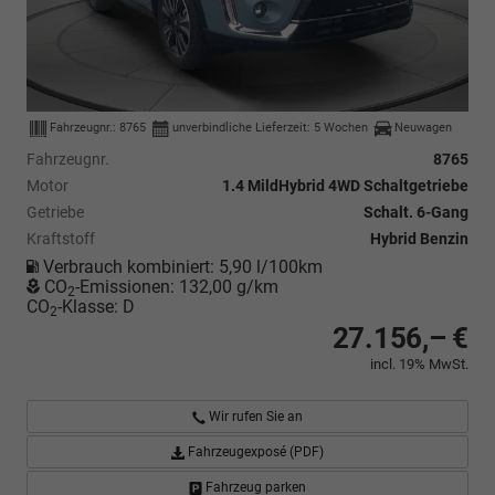
Fahrzeugnr.:
8765
unverbindliche Lieferzeit:
5 Wochen
Neuwagen
Fahrzeugnr.
8765
Motor
1.4 MildHybrid 4WD Schaltgetriebe
Getriebe
Schalt. 6-Gang
Kraftstoff
Hybrid Benzin
Verbrauch kombiniert:
5,90 l/100km
CO
-Emissionen:
132,00 g/km
2
CO
-Klasse:
D
2
27.156,– €
incl. 19% MwSt.
Wir rufen Sie an
Fahrzeugexposé (PDF)
Fahrzeug parken