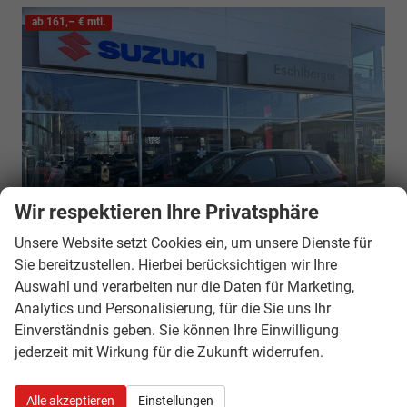
ab 161,– € mtl.
Wir respektieren Ihre Privatsphäre
Unsere Website setzt Cookies ein, um unsere Dienste für
Sie bereitzustellen. Hierbei berücksichtigen wir Ihre
Auswahl und verarbeiten nur die Daten für Marketing,
Fahrzeugnr.:
28407
sofort lieferbar
Neuwagen mit Tageszulassung
Analytics und Personalisierung, für die Sie uns Ihr
Fahrzeugnr.
28407
Einverständnis geben. Sie können Ihre Einwilligung
Motor
1.4 MildHybrid 4WD Automatik
jederzeit mit Wirkung für die Zukunft widerrufen.
Getriebe
Autom. 6-Gang
Kraftstoff
Hybrid Benzin
Alle akzeptieren
Einstellungen
Außenfarbe
Cosmic Black Pearl Metallic