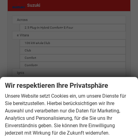
Suzuki
Across
2.5 Plug-In Hybrid Comfort+ E-Four
e Vitara
106 kW eAxle Club
Club
Comfort
Comfort+
Ignis
Comfort 4x4
Wir respektieren Ihre Privatsphäre
Comfort+
Unsere Website setzt Cookies ein, um unsere Dienste für
S-Cross
Sie bereitzustellen. Hierbei berücksichtigen wir Ihre
Club
Auswahl und verarbeiten nur die Daten für Marketing,
Comfort
Analytics und Personalisierung, für die Sie uns Ihr
Comfort Plus
Einverständnis geben. Sie können Ihre Einwilligung
Comfort Plus mit Panoramadach
jederzeit mit Wirkung für die Zukunft widerrufen.
Swace