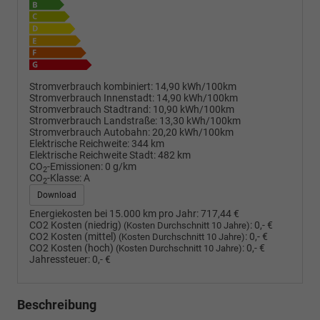
Stromverbrauch kombiniert:
14,90 kWh/100km
Stromverbrauch Innenstadt:
14,90 kWh/100km
Stromverbrauch Stadtrand:
10,90 kWh/100km
Stromverbrauch Landstraße:
13,30 kWh/100km
Stromverbrauch Autobahn:
20,20 kWh/100km
Elektrische Reichweite:
344 km
Elektrische Reichweite Stadt:
482 km
CO
-Emissionen:
0 g/km
2
CO
-Klasse:
A
2
Download
Energiekosten bei 15.000 km pro Jahr:
717,44 €
CO2 Kosten (niedrig)
:
0,- €
(Kosten Durchschnitt 10 Jahre)
CO2 Kosten (mittel)
:
0,- €
(Kosten Durchschnitt 10 Jahre)
CO2 Kosten (hoch)
:
0,- €
(Kosten Durchschnitt 10 Jahre)
Jahressteuer:
0,- €
Beschreibung