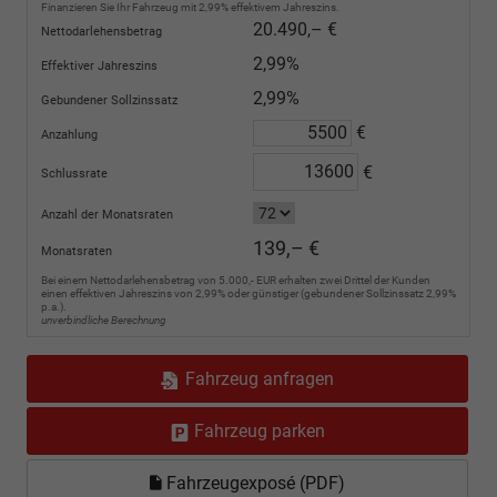
Finanzieren Sie Ihr Fahrzeug mit 2,99% effektivem Jahreszins.
20.490,– €
Nettodarlehensbetrag
2,99%
Effektiver Jahreszins
2,99%
Gebundener Sollzinssatz
€
Anzahlung
€
Schlussrate
Anzahl der Monatsraten
139,– €
Monatsraten
Bei einem Nettodarlehensbetrag von 5.000,- EUR erhalten zwei Drittel der Kunden
einen effektiven Jahreszins von 2,99% oder günstiger (gebundener Sollzinssatz 2,99%
p.a.).
unverbindliche Berechnung
Fahrzeug anfragen
Fahrzeug parken
Fahrzeugexposé (PDF)