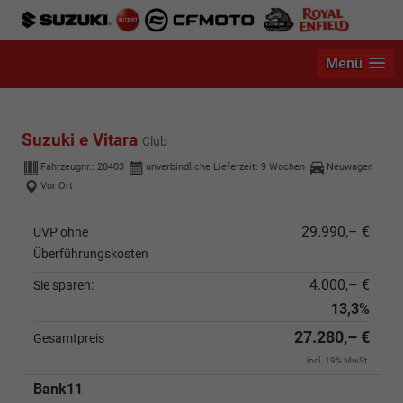
Menü
Suzuki e Vitara
Club
Fahrzeugnr.:
28403
unverbindliche Lieferzeit:
9 Wochen
Neuwagen
Vor Ort
29.990,– €
UVP ohne
Überführungskosten
4.000,– €
Sie sparen:
13,3%
27.280,– €
Gesamtpreis
incl. 19% MwSt.
Bank11