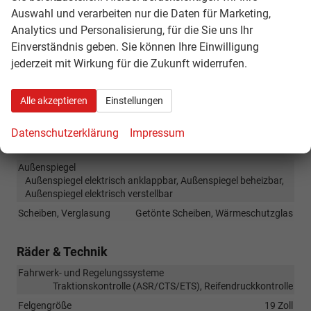
Müdigkeitserkennungs-Sensor, Abstandswarner
Auswahl und verarbeiten nur die Daten für Marketing,
Einparkhilfe
Analytics und Personalisierung, für die Sie uns Ihr
Park Distance Control vorne, Park Distance Control hinten,
Einverständnis geben. Sie können Ihre Einwilligung
Rückfahrkamera
jederzeit mit Wirkung für die Zukunft widerrufen.
Lichttechnik
Tagfahrlicht, LED-Scheinwerfer, LED-Tagfahrlicht
Zentralverriegelung
Alle akzeptieren
Einstellungen
Schlüssellose Zentralverriegelung (Keyless Go)
Datenschutzerklärung
Impressum
Außen
Außenspiegel
Außenspiegel elektrisch anklappbar, Außenspiegel beheizbar,
Außenspiegel elektrisch verstellbar
Scheiben, Verglasung
Getönte Scheiben, Wärmeschutzglas
Räder & Technik
Fahrwerk- und Regelungssysteme
Traktionskontrolle (ASR/CTS/ETS), Reifendruckkontrolle
Felgengröße
19 Zoll