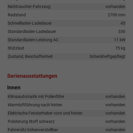
Nichtraucher-Fahrzeug
vorhanden
Radstand
2700 mm
Schnellladen-Ladedauer
45
Standardladen-Ladedauer
330
Standardladen-Leistung AC
11 kW
Stützlast
75 kg
Zustand, Beschaffenheit
Scheckheftgepflegt
Serienausstattungen
Innen
Klimaautomatik mit Pollenfilter
vorhanden
Warmluftführung nach hinten
vorhanden
Elektrische Fensterheber vorn und hinten
vorhanden
Polsterung Stoff schwarz
vorhanden
Fahrersitz höhenverstellbar
vorhanden