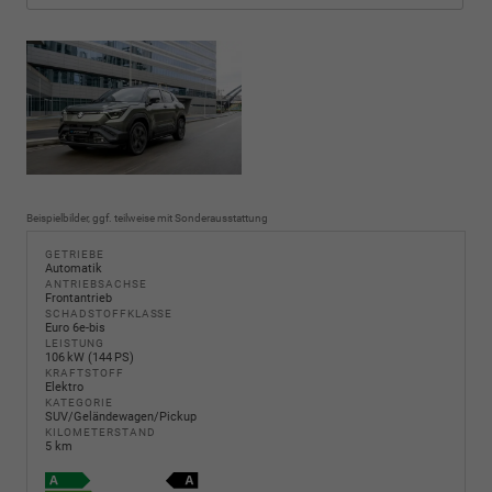
Beispielbilder, ggf. teilweise mit Sonderausstattung
GETRIEBE
Automatik
ANTRIEBSACHSE
Frontantrieb
SCHADSTOFFKLASSE
Euro 6e-bis
LEISTUNG
106 kW (144 PS)
KRAFTSTOFF
Elektro
KATEGORIE
SUV/Geländewagen/Pickup
KILOMETERSTAND
5 km