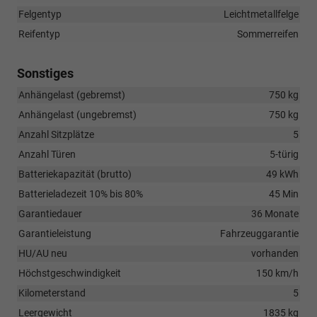
Felgentyp
Leichtmetallfelge
Reifentyp
Sommerreifen
Sonstiges
Anhängelast (gebremst)
750 kg
Anhängelast (ungebremst)
750 kg
Anzahl Sitzplätze
5
Anzahl Türen
5-türig
Batteriekapazität (brutto)
49 kWh
Batterieladezeit 10% bis 80%
45 Min
Garantiedauer
36 Monate
Garantieleistung
Fahrzeuggarantie
HU/AU neu
vorhanden
Höchstgeschwindigkeit
150 km/h
Kilometerstand
5
Leergewicht
1835 kg