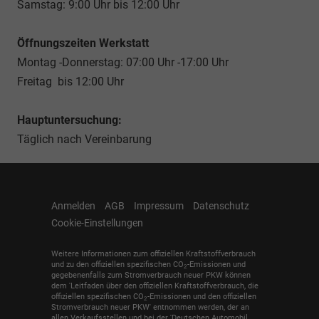
Samstag: 9:00 Uhr bis 12:00 Uhr
Öffnungszeiten Werkstatt
Montag -Donnerstag: 07:00 Uhr -17:00 Uhr
Freitag bis 12:00 Uhr
Hauptuntersuchung:
Täglich nach Vereinbarung
Anmelden
AGB
Impressum
Datenschutz
Cookie-Einstellungen
Weitere Informationen zum offiziellen Kraftstoffverbrauch
und zu den offiziellen spezifischen CO
-Emissionen und
2
gegebenenfalls zum Stromverbrauch neuer PKW können
dem 'Leitfaden über den offiziellen Kraftstoffverbrauch, die
offiziellen spezifischen CO
-Emissionen und den offiziellen
2
Stromverbrauch neuer PKW' entnommen werden, der an
allen Verkaufsstellen und bei der 'Deutschen Automobil