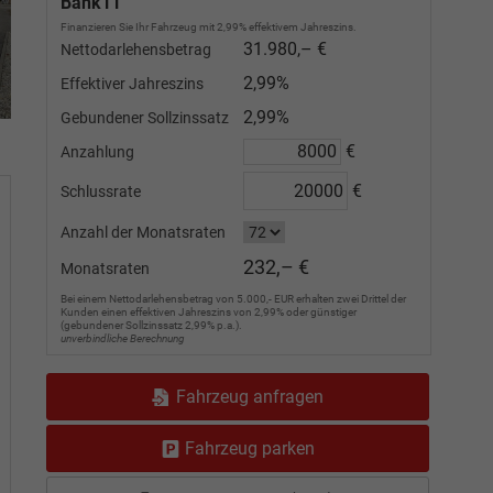
Bank11
Finanzieren Sie Ihr Fahrzeug mit 2,99% effektivem Jahreszins.
31.980,– €
Nettodarlehensbetrag
2,99%
Effektiver Jahreszins
2,99%
Gebundener Sollzinssatz
€
Anzahlung
€
Schlussrate
Anzahl der Monatsraten
232,– €
Monatsraten
Bei einem Nettodarlehensbetrag von 5.000,- EUR erhalten zwei Drittel der
Kunden einen effektiven Jahreszins von 2,99% oder günstiger
(gebundener Sollzinssatz 2,99% p.a.).
unverbindliche Berechnung
Fahrzeug anfragen
Fahrzeug parken