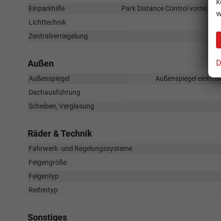
k
Einparkhilfe
Park Distance Control vorne, Pa
w
Lichttechnik
Zentralverriegelung
D
Außen
Außenspiegel
Außenspiegel elektris
Dachausführung
Scheiben, Verglasung
Räder & Technik
Fahrwerk- und Regelungssysteme
Felgengröße
Felgentyp
Reifentyp
Sonstiges