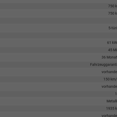
750 
750 
5-tür
61 k
45 M
36 Mona
Fahrzeuggarant
vorhand
150 km
vorhand
1
Metall
1935 
vorhand