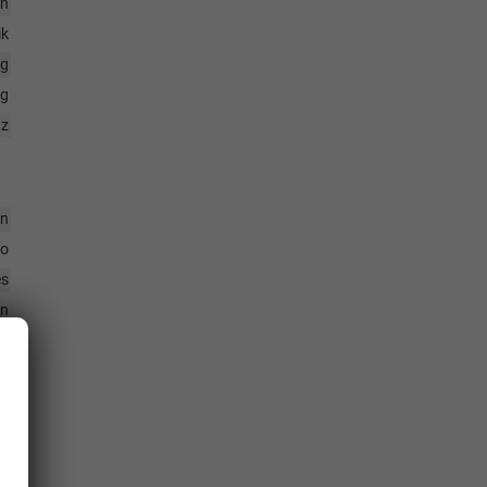
ch
ik
ng
ng
tz
en
io
es
en
ag