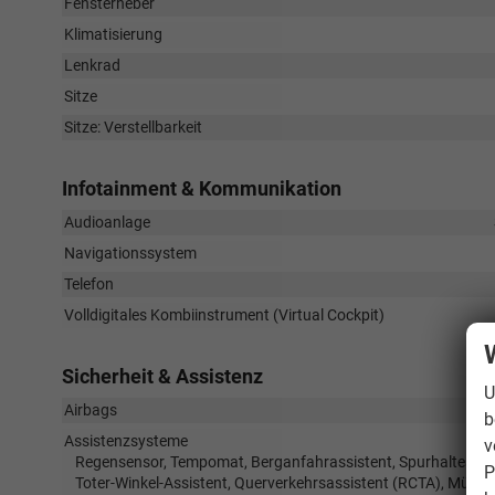
Fensterheber
Klimatisierung
Lenkrad
Sitze
Sitze: Verstellbarkeit
Infotainment & Kommunikation
Audioanlage
Navigationssystem
Telefon
Volldigitales Kombiinstrument (Virtual Cockpit)
Sicherheit & Assistenz
U
Airbags
b
Assistenzsysteme
v
Regensensor, Tempomat, Berganfahrassistent, Spurhalteass
P
Toter-Winkel-Assistent, Querverkehrsassistent (RCTA), Müdi