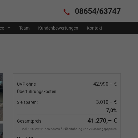
08654/63747
ice
Team
Kundenbewertungen
Kontakt
42.990,– €
UVP ohne
Überführungskosten
3.010,– €
Sie sparen:
7,0%
41.270,– €
Gesamtpreis
incl. 19% MwSt., den Kosten für Überführung und Zulassungspapieren