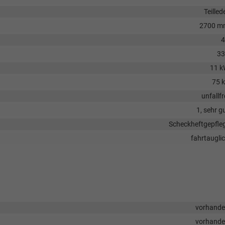
Teilled
2700 m
4
33
11 
75 
unfallfr
1, sehr g
Scheckheftgepfle
fahrtaugli
vorhand
vorhand