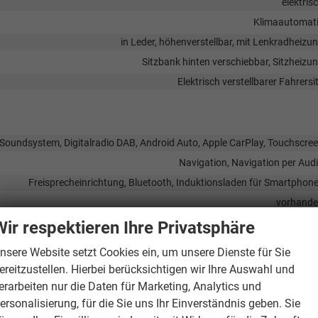
elektris
Klimaautomat
in Leder, höhenverstellbar, mit Lenkradheizu
Sitzbank hinten verschiebbar, Sitzheizu
Elektrisch verstellbarer Fahrersi
Soundsystem, Digitalradio DAB, Android Auto, Apple CarPlay, Touchscre
Navigation, Navigation per Aud
Freisprecheinrichtung, Bluetooth, Induktionsladen für Smartphon
vorhand
Wir respektieren Ihre Privatsphäre
nsere Website setzt Cookies ein, um unsere Dienste für Sie
Airb
ereitzustellen. Hierbei berücksichtigen wir Ihre Auswahl und
erarbeiten nur die Daten für Marketing, Analytics und
istent, Abstandstempomat adaptiv (ACC), Verkehrzeichenerkennung,
ersonalisierung, für die Sie uns Ihr Einverständnis geben. Sie
gkeitserkennungs-Sensor, Abstandswarner