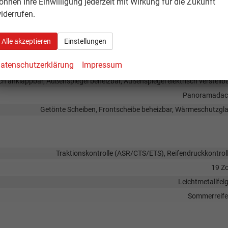
önnen Ihre Einwilligung jederzeit mit Wirkung für die Zukunft
rk Distance Control hinten, Rückfahrkamera, 360°-Kamera (Surround Vie
iderrufen.
Nebelscheinwerfer, Tagfahrlicht, LED-Scheinwerfer, LED-Tagfahrlic
Schlüssellose Zentralverriegelung (Keyless G
Alle akzeptieren
Einstellungen
atenschutzerklärung
Impressum
ch anklappbar, Außenspiegel beheizbar, Außenspiegel elektrisch verstellb
Panoramadac
Getönte Scheiben, Frontscheibe beheizbar, Wärmeschutzgl
Traktionskontrolle (ASR/CTS/ETS), Reifendruckkontrol
19 Zo
Leichtmetallfel
Sommerreif