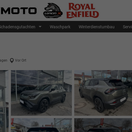
Schadensgutachten
Waschpark
Winterdienstumbau
Serv
agen
Vor Ort