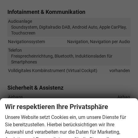
Infotainment & Kommunikation
Audioanlage
Soundsystem, Digitalradio DAB, Android Auto, Apple CarPlay,
Touchscreen
Navigationssystem
Navigation, Navigation per Audio
Telefon
Freisprecheinrichtung, Bluetooth, Induktionsladen für
Smartphones
Volldigitales Kombiinstrument (Virtual Cockpit)
vorhanden
Sicherheit & Assistenz
Airbags
Airbag
Wir respektieren Ihre Privatsphäre
Assistenzsysteme
Regensensor, Tempomat, Berganfahrassistent,
Unsere Website setzt Cookies ein, um unsere Dienste für
Spurhalteassistent, Abstandstempomat adaptiv (ACC),
Verkehrzeichenerkennung, Toter-Winkel-Assistent,
Sie bereitzustellen. Hierbei berücksichtigen wir Ihre
Querverkehrsassistent (RCTA), Müdigkeitserkennungs-Sensor,
Auswahl und verarbeiten nur die Daten für Marketing,
Abstandswarner