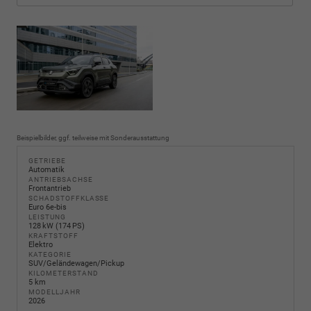
Beispielbilder, ggf. teilweise mit Sonderausstattung
GETRIEBE
Automatik
ANTRIEBSACHSE
Frontantrieb
SCHADSTOFFKLASSE
Euro 6e-bis
LEISTUNG
128 kW (174 PS)
KRAFTSTOFF
Elektro
KATEGORIE
SUV/Geländewagen/Pickup
KILOMETERSTAND
5 km
MODELLJAHR
2026