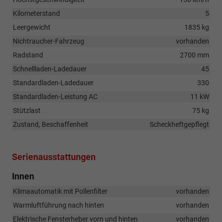
Kilometerstand
5
Leergewicht
1835 kg
Nichtraucher-Fahrzeug
vorhanden
Radstand
2700 mm
Schnellladen-Ladedauer
45
Standardladen-Ladedauer
330
Standardladen-Leistung AC
11 kW
Stützlast
75 kg
Zustand, Beschaffenheit
Scheckheftgepflegt
Serienausstattungen
Innen
Klimaautomatik mit Pollenfilter
vorhanden
Warmluftführung nach hinten
vorhanden
Elektrische Fensterheber vorn und hinten
vorhanden