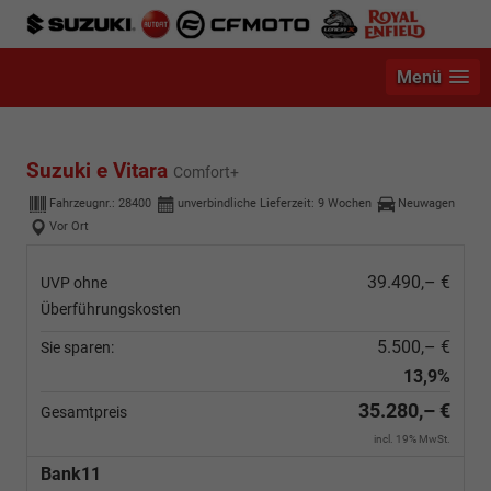
Menü
Suzuki e Vitara
Comfort+
Fahrzeugnr.:
28400
unverbindliche Lieferzeit:
9 Wochen
Neuwagen
Vor Ort
39.490,– €
UVP ohne
Überführungskosten
5.500,– €
Sie sparen:
13,9%
35.280,– €
Gesamtpreis
incl. 19% MwSt.
Bank11