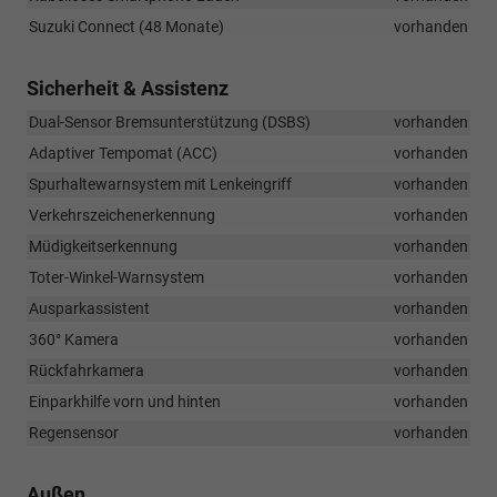
Suzuki Connect (48 Monate)
vorhanden
Sicherheit & Assistenz
Dual-Sensor Bremsunterstützung (DSBS)
vorhanden
Adaptiver Tempomat (ACC)
vorhanden
Spurhaltewarnsystem mit Lenkeingriff
vorhanden
Verkehrszeichenerkennung
vorhanden
Müdigkeitserkennung
vorhanden
Toter-Winkel-Warnsystem
vorhanden
Ausparkassistent
vorhanden
360° Kamera
vorhanden
Rückfahrkamera
vorhanden
Einparkhilfe vorn und hinten
vorhanden
Regensensor
vorhanden
Außen