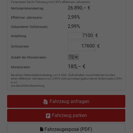
Finanzieren Sie Ihr Fahrzeug mit 2,99% effektivem Jahreszins.
26.890,– €
Nettodarlehensbetrag
2,99%
Effektiver Jahreszins
2,99%
Gebundener Sollzinssatz
€
Anzahlung
€
Schlussrate
Anzahl der Monatsraten
185,– €
Monatsraten
Bei einem Nettodarlehensbetrag von 5.000,- EUR erhalten zwei Drittel der Kunden
einen effektiven Jahreszins von 2,99% oder günstiger (gebundener Sollzinssatz 2,99%
p.a.).
unverbindliche Berechnung
Fahrzeug anfragen
Fahrzeug parken
Fahrzeugexposé (PDF)