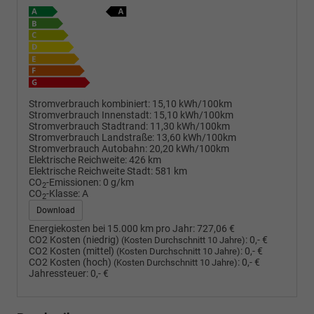
Stromverbrauch kombiniert:
15,10 kWh/100km
Stromverbrauch Innenstadt:
15,10 kWh/100km
Stromverbrauch Stadtrand:
11,30 kWh/100km
Stromverbrauch Landstraße:
13,60 kWh/100km
Stromverbrauch Autobahn:
20,20 kWh/100km
Elektrische Reichweite:
426 km
Elektrische Reichweite Stadt:
581 km
CO
-Emissionen:
0 g/km
2
CO
-Klasse:
A
2
Download
Energiekosten bei 15.000 km pro Jahr:
727,06 €
CO2 Kosten (niedrig)
:
0,- €
(Kosten Durchschnitt 10 Jahre)
CO2 Kosten (mittel)
:
0,- €
(Kosten Durchschnitt 10 Jahre)
CO2 Kosten (hoch)
:
0,- €
(Kosten Durchschnitt 10 Jahre)
Jahressteuer:
0,- €