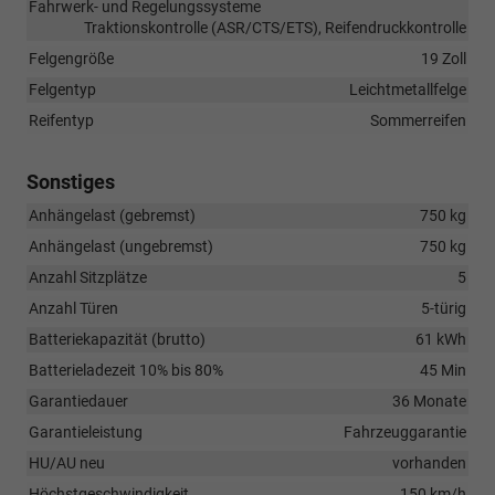
Fahrwerk- und Regelungssysteme
Traktionskontrolle (ASR/CTS/ETS), Reifendruckkontrolle
Felgengröße
19 Zoll
Felgentyp
Leichtmetallfelge
Reifentyp
Sommerreifen
Sonstiges
Anhängelast (gebremst)
750 kg
Anhängelast (ungebremst)
750 kg
Anzahl Sitzplätze
5
Anzahl Türen
5-türig
Batteriekapazität (brutto)
61 kWh
Batterieladezeit 10% bis 80%
45 Min
Garantiedauer
36 Monate
Garantieleistung
Fahrzeuggarantie
HU/AU neu
vorhanden
Höchstgeschwindigkeit
150 km/h