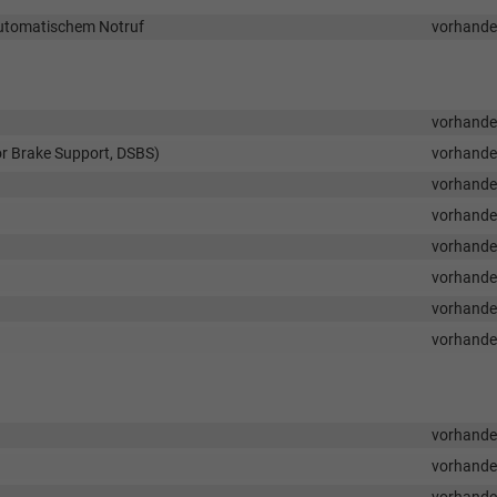
utomatischem Notruf
vorhand
vorhand
or Brake Support, DSBS)
vorhand
vorhand
vorhand
vorhand
vorhand
vorhand
vorhand
vorhand
vorhand