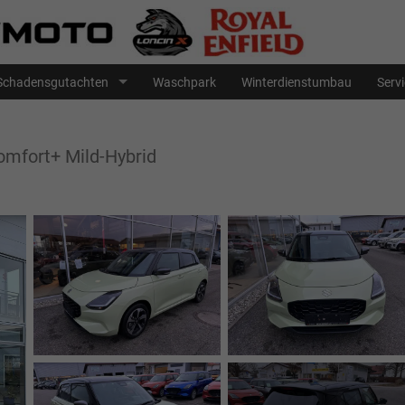
Schadensgutachten
Waschpark
Winterdienstumbau
Serv
omfort+ Mild-Hybrid