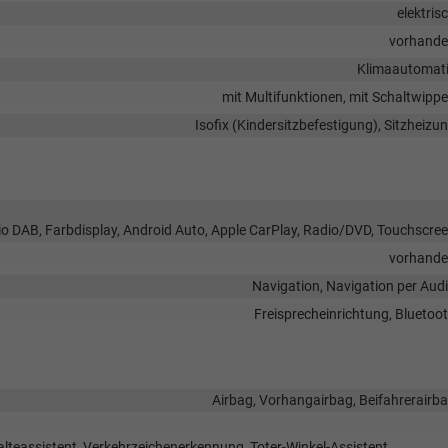
elektris
vorhand
Klimaautomat
mit Multifunktionen, mit Schaltwipp
Isofix (Kindersitzbefestigung), Sitzheizu
dio DAB, Farbdisplay, Android Auto, Apple CarPlay, Radio/DVD, Touchscre
vorhand
Navigation, Navigation per Aud
Freisprecheinrichtung, Bluetoo
Airbag, Vorhangairbag, Beifahrerairb
lteassistent, Verkehrzeichenerkennung, Toter-Winkel-Assistent,