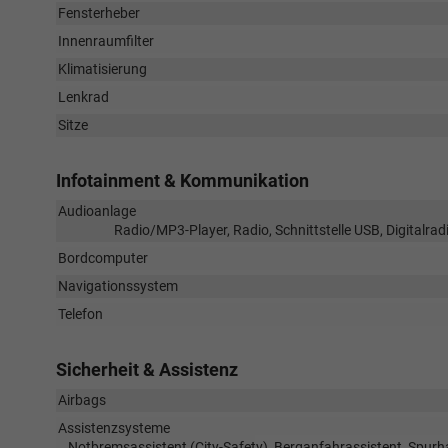
Fensterheber
Innenraumfilter
Klimatisierung
Lenkrad
Sitze
Infotainment & Kommunikation
Audioanlage
Radio/MP3-Player, Radio, Schnittstelle USB, Digitalra
Bordcomputer
Navigationssystem
Telefon
Sicherheit & Assistenz
Airbags
Assistenzsysteme
Notbremsassistent (City-Safety), Berganfahrassistent, Spurha