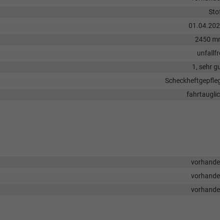
Sto
01.04.20
2450 m
unfallfr
1, sehr g
Scheckheftgepfle
fahrtaugli
vorhand
vorhand
vorhand