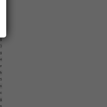
16
en
kg
kg
E)
ig
te
er
/h
5
in
ic
kg
en