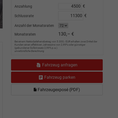
€
Anzahlung
€
Schlussrate
Anzahl der Monatsraten
130,– €
Monatsraten
Bei einem Nettodarlehensbetrag von 5.000,- EUR erhalten zwei Drittel der
Kunden einen effektiven Jahreszins von 2,99% oder günstiger
(gebundener Sollzinssatz 2,99% p.a.).
unverbindliche Berechnung
Fahrzeug anfragen
Fahrzeug parken
Fahrzeugexposé (PDF)