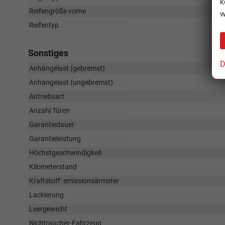
k
Reifengröße vorne
w
Reifentyp
Sonstiges
D
Anhängelast (gebremst)
Anhängelast (ungebremst)
Antriebsart
Anzahl Türen
Garantiedauer
Garantieleistung
Höchstgeschwindigkeit
Kilometerstand
Kraftstoff: emissionsärmster
Lackierung
Leergewicht
Nichtraucher-Fahrzeug