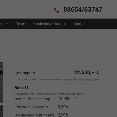
08654/63747
ice
Team
Kundenbewertungen
Kontakt
22.500,– €
Gesamtpreis
incl. 19% MwSt., den Kosten für Überführung und Zulassungspapieren
Bank11
Finanzieren Sie Ihr Fahrzeug mit 2,99% effektivem Jahreszins.
18.000,– €
Nettodarlehensbetrag
2,99%
Effektiver Jahreszins
2,99%
Gebundener Sollzinssatz