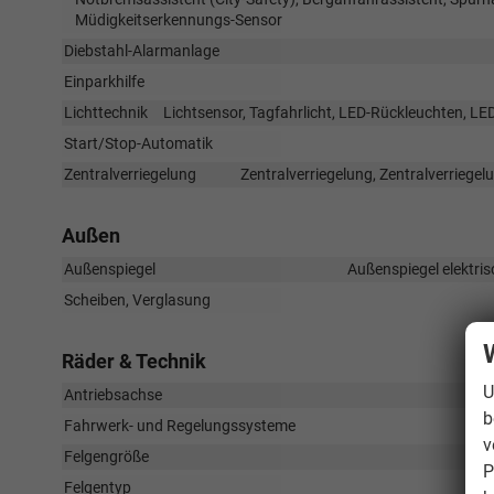
Müdigkeitserkennungs-Sensor
Diebstahl-Alarmanlage
Einparkhilfe
Lichttechnik
Lichtsensor, Tagfahrlicht, LED-Rückleuchten, LED
Start/Stop-Automatik
Zentralverriegelung
Zentralverriegelung, Zentralverriege
Außen
Außenspiegel
Außenspiegel elektris
Scheiben, Verglasung
Räder & Technik
U
Antriebsachse
b
Fahrwerk- und Regelungssysteme
v
Felgengröße
P
Felgentyp