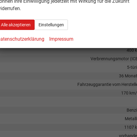
önnen Ihre Einwilligung jederzeit mit Wirkung für die Zukunft
185/55R
iderrufen.
Sommerreif
Alle akzeptieren
Einstellungen
atenschutzerklärung
Impressum
1000 
400 
Verbrennungsmotor (IC
5-tür
36 Mona
Fahrzeuggarantie vom Herstell
170 km
Benz
Metall
1107 
vorhand