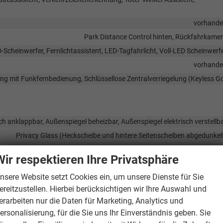
vorhand
Park Distance Control hinten, Rückfahrkame
-Scheinwerfer, Fernlichtassistent, LED-Tagfahrlicht, Voll-LED Scheinwerf
vorhand
lung mit Funkfernbedienung, Schlüssellose Zentralverriegelung (Keyless G
ch anklappbar, Außenspiegel beheizbar, Außenspiegel elektrisch verstellb
Privacy Glass (Heckscheibe und hintere Seitenscheiben abgedunkel
Wir respektieren Ihre Privatsphäre
nsere Website setzt Cookies ein, um unsere Dienste für Sie
Frontantri
ereitzustellen. Hierbei berücksichtigen wir Ihre Auswahl und
Antiblockiersystem (ABS), Elektronisches Stabilitäts-Programm (ES
erarbeiten nur die Daten für Marketing, Analytics und
16 Zo
ersonalisierung, für die Sie uns Ihr Einverständnis geben. Sie
Leichtmetallfel