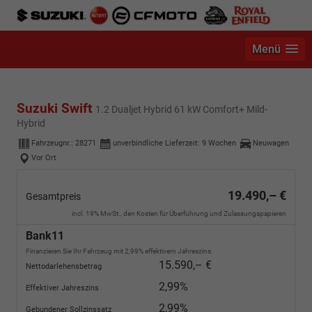
Menü
Suzuki Swift
1.2 Dualjet Hybrid 61 kW Comfort+ Mild-
Hybrid
Fahrzeugnr.:
28271
unverbindliche Lieferzeit:
9 Wochen
Neuwagen
Vor Ort
19.490,– €
Gesamtpreis
incl. 19% MwSt., den Kosten für Überführung und Zulassungspapieren
Bank11
Finanzieren Sie Ihr Fahrzeug mit 2,99% effektivem Jahreszins.
15.590,– €
Nettodarlehensbetrag
2,99%
Effektiver Jahreszins
2,99%
Gebundener Sollzinssatz