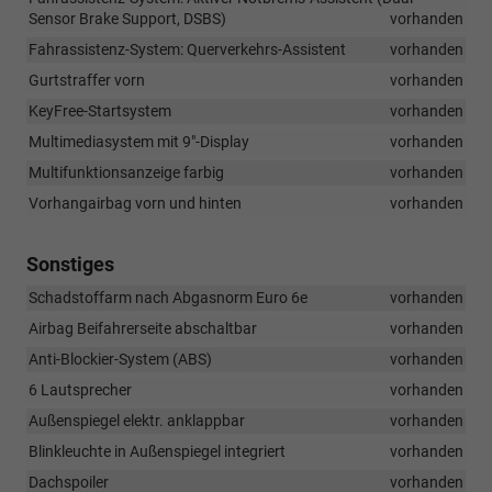
Sensor Brake Support, DSBS)
vorhanden
Fahrassistenz-System: Querverkehrs-Assistent
vorhanden
Gurtstraffer vorn
vorhanden
KeyFree-Startsystem
vorhanden
Multimediasystem mit 9"-Display
vorhanden
Multifunktionsanzeige farbig
vorhanden
Vorhangairbag vorn und hinten
vorhanden
Sonstiges
Schadstoffarm nach Abgasnorm Euro 6e
vorhanden
Airbag Beifahrerseite abschaltbar
vorhanden
Anti-Blockier-System (ABS)
vorhanden
6 Lautsprecher
vorhanden
Außenspiegel elektr. anklappbar
vorhanden
Blinkleuchte in Außenspiegel integriert
vorhanden
Dachspoiler
vorhanden