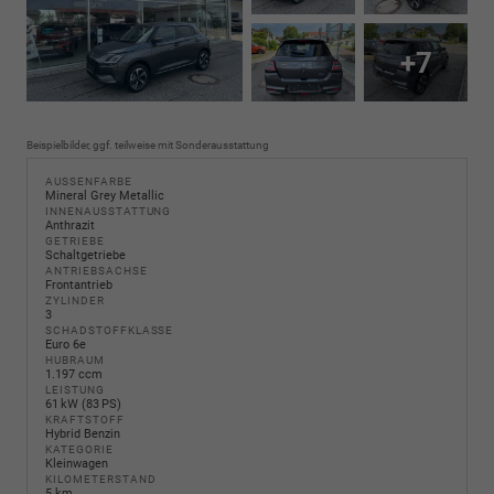
+7
Beispielbilder, ggf. teilweise mit Sonderausstattung
AUSSENFARBE
Mineral Grey Metallic
INNENAUSSTATTUNG
Anthrazit
GETRIEBE
Schaltgetriebe
ANTRIEBSACHSE
Frontantrieb
ZYLINDER
3
SCHADSTOFFKLASSE
Euro 6e
HUBRAUM
1.197 ccm
LEISTUNG
61 kW (83 PS)
KRAFTSTOFF
Hybrid Benzin
KATEGORIE
Kleinwagen
KILOMETERSTAND
5 km