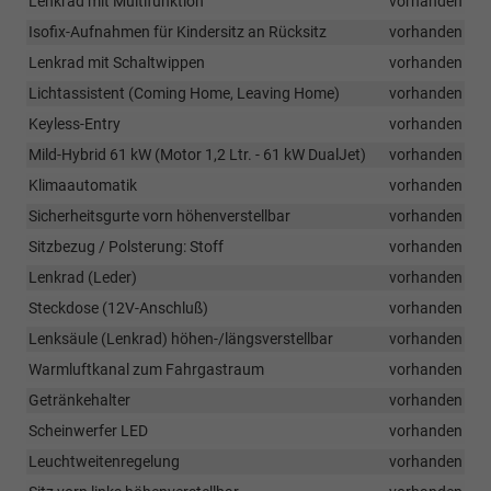
Lenkrad mit Multifunktion
vorhanden
Isofix-Aufnahmen für Kindersitz an Rücksitz
vorhanden
Lenkrad mit Schaltwippen
vorhanden
Lichtassistent (Coming Home, Leaving Home)
vorhanden
Keyless-Entry
vorhanden
Mild-Hybrid 61 kW (Motor 1,2 Ltr. - 61 kW DualJet)
vorhanden
Klimaautomatik
vorhanden
Sicherheitsgurte vorn höhenverstellbar
vorhanden
Sitzbezug / Polsterung: Stoff
vorhanden
Lenkrad (Leder)
vorhanden
Steckdose (12V-Anschluß)
vorhanden
Lenksäule (Lenkrad) höhen-/längsverstellbar
vorhanden
Warmluftkanal zum Fahrgastraum
vorhanden
Getränkehalter
vorhanden
Scheinwerfer LED
vorhanden
Leuchtweitenregelung
vorhanden