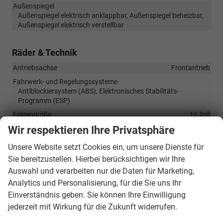
Außenspiegel
Außenspiegel elektrisch anklappbar, Außenspiegel beheizbar,
Außenspiegel elektrisch verstellbar
Räder & Technik
Antriebsachse
Frontantrieb
Fahrwerk- und Regelungssysteme
Antiblockiersystem (ABS), Elektronisches Stabilitäts-
Programm (ESP)
Felgengröße
16 Zoll
Wir respektieren Ihre Privatsphäre
Felgentyp
Leichtmetallfelge
Reifengröße vorne
185/55R16
Unsere Website setzt Cookies ein, um unsere Dienste für
Reifentyp
Sommerreifen
Sie bereitzustellen. Hierbei berücksichtigen wir Ihre
Auswahl und verarbeiten nur die Daten für Marketing,
Analytics und Personalisierung, für die Sie uns Ihr
Sonstiges
Einverständnis geben. Sie können Ihre Einwilligung
Anhängelast (gebremst)
1000 kg
jederzeit mit Wirkung für die Zukunft widerrufen.
Anhängelast (ungebremst)
400 kg