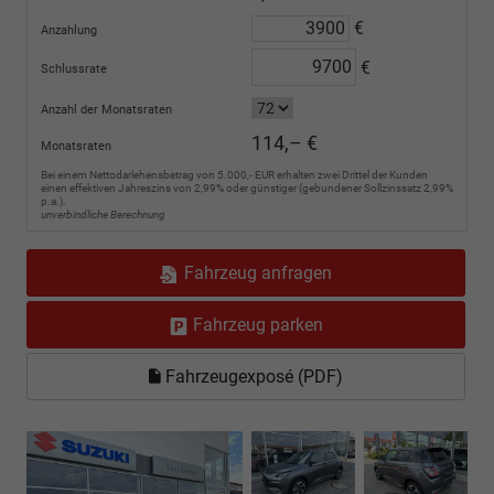
€
Anzahlung
€
Schlussrate
Anzahl der Monatsraten
114,– €
Monatsraten
Bei einem Nettodarlehensbetrag von 5.000,- EUR erhalten zwei Drittel der Kunden
einen effektiven Jahreszins von 2,99% oder günstiger (gebundener Sollzinssatz 2,99%
p.a.).
unverbindliche Berechnung
Fahrzeug anfragen
Fahrzeug parken
Fahrzeugexposé (PDF)