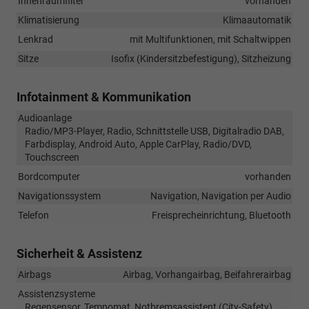
Innenraumfilter
vorhanden
Klimatisierung
Klimaautomatik
Lenkrad
mit Multifunktionen, mit Schaltwippen
Sitze
Isofix (Kindersitzbefestigung), Sitzheizung
Infotainment & Kommunikation
Audioanlage
Radio/MP3-Player, Radio, Schnittstelle USB, Digitalradio DAB,
Farbdisplay, Android Auto, Apple CarPlay, Radio/DVD,
Touchscreen
Bordcomputer
vorhanden
Navigationssystem
Navigation, Navigation per Audio
Telefon
Freisprecheinrichtung, Bluetooth
Sicherheit & Assistenz
Airbags
Airbag, Vorhangairbag, Beifahrerairbag
Assistenzsysteme
Regensensor, Tempomat, Notbremsassistent (City-Safety),