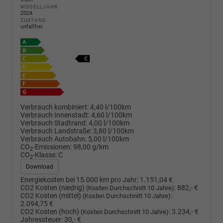
MODELLJAHR
2024
ZUSTAND
unfallfrei
Verbrauch kombiniert:
4,40 l/100km
Verbrauch Innenstadt:
4,60 l/100km
Verbrauch Stadtrand:
4,00 l/100km
Verbrauch Landstraße:
3,80 l/100km
Verbrauch Autobahn:
5,00 l/100km
CO
-Emissionen:
98,00 g/km
2
CO
-Klasse:
C
2
Download
Energiekosten bei 15.000 km pro Jahr:
1.151,04 €
CO2 Kosten (niedrig)
:
882,- €
(Kosten Durchschnitt 10 Jahre)
CO2 Kosten (mittel)
:
(Kosten Durchschnitt 10 Jahre)
2.094,75 €
CO2 Kosten (hoch)
:
3.234,- €
(Kosten Durchschnitt 10 Jahre)
Jahressteuer:
30,- €