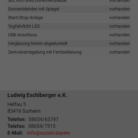
Sitz vorn links höhenverstellbar
vorhanden
Sonnenblenden mit Spiegel
vorhanden
Start/Stop-Anlage
vorhanden
Tagfahrlicht LED
vorhanden
USB-Anschluss
vorhanden
Verglasung hinten abgedunkelt
vorhanden
Zentralverriegelung mit Fernbedienung
vorhanden
Ludwig Eschlberger e.K.
Helfau 5
83416
Surheim
Telefon:
08654/63747
Telefax:
08654/7515
E-Mail:
info@suzuki.bayern