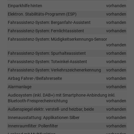
Einparkhilfe hinten
vorhanden
Elektron. Stabilitäts-Programm (ESP)
vorhanden
Fahrassistenz-System: Berganfahr-Assistent
vorhanden
Fahrassistenz-System: Fernlichtassistent
vorhanden
Fahrassistenz-System: Müdigkeitserkennungs-Sensor
vorhanden
Fahrassistenz-System: Spurhalteassistent
vorhanden
Fahrassistenz-System: Totwinkel-Assistent
vorhanden
Fahrassistenz-System: Verkehrszeichenerkennung
vorhanden
Airbag Fahrer-/Beifahrerseite
vorhanden
Alarmanlage
vorhanden
Audiosystem (inkl. DAB+) mit Smartphone-Anbindung inkl.
Bluetooth-Freisprecheinrichtung
vorhanden
Außenspiegel elektr. verstell- und heizbar, beide
vorhanden
Innenausstattung: Applikationen Silber
vorhanden
Innenraumfilter: Pollenfilter
vorhanden